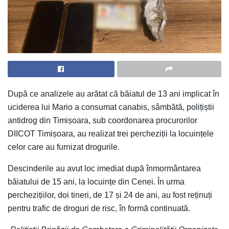
După ce analizele au arătat că băiatul de 13 ani implicat în
uciderea lui Mario a consumat canabis, sâmbătă, polițiștii
antidrog din Timișoara, sub coordonarea procurorilor
DIICOT Timișoara, au realizat trei percheziții la locuințele
celor care au furnizat drogurile.
Descinderile au avut loc imediat după înmormântarea
băiatului de 15 ani, la locuințe din Cenei. În urma
perchezițiilor, doi tineri, de 17 și 24 de ani, au fost reținuți
pentru trafic de droguri de risc, în formă continuată.