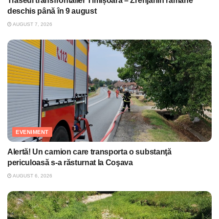
Traseul transfrontalier Timișoara – Zrenjanin rămâne
deschis până în 9 august
AUGUST 7, 2026
EVENIMENT
Alertă! Un camion care transporta o substanţă
periculoasă s-a răsturnat la Coşava
AUGUST 6, 2026