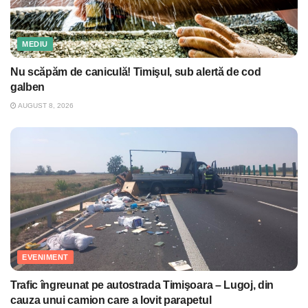
MEDIU
Nu scăpăm de caniculă! Timişul, sub alertă de cod
galben
AUGUST 8, 2026
EVENIMENT
Trafic îngreunat pe autostrada Timişoara – Lugoj, din
cauza unui camion care a lovit parapetul