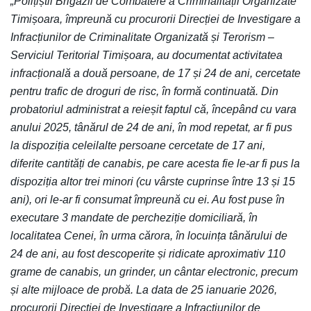
„Polițiștii Brigăzii de Combatere a Criminalității Organizate
Timișoara, împreună cu procurorii Direcției de Investigare a
Infracțiunilor de Criminalitate Organizată și Terorism –
Serviciul Teritorial Timișoara, au documentat activitatea
infracțională a două persoane, de 17 și 24 de ani, cercetate
pentru trafic de droguri de risc, în formă continuată. Din
probatoriul administrat a reieșit faptul că, începând cu vara
anului 2025, tânărul de 24 de ani, în mod repetat, ar fi pus
la dispoziția celeilalte persoane cercetate de 17 ani,
diferite cantități de canabis, pe care acesta fie le-ar fi pus la
dispoziția altor trei minori (cu vârste cuprinse între 13 și 15
ani), ori le-ar fi consumat împreună cu ei. Au fost puse în
executare 3 mandate de percheziție domiciliară, în
localitatea Cenei, în urma cărora, în locuința tânărului de
24 de ani, au fost descoperite și ridicate aproximativ 110
grame de canabis, un grinder, un cântar electronic, precum
și alte mijloace de probă. La data de 25 ianuarie 2026,
procurorii Direcției de Investigare a Infracțiunilor de