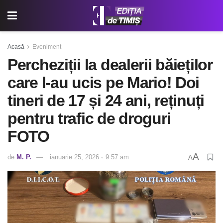
Acasă
Eveniment
Percheziții la dealerii băieților
care l-au ucis pe Mario! Doi
tineri de 17 și 24 ani, reținuți
pentru trafic de droguri
FOTO
A
de
M. P.
ianuarie 25, 2026 ◦ 9:57 am
A