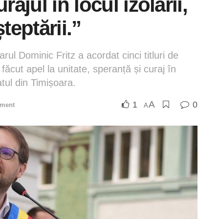
rajul în locul izolării,
teptării.”
rul Dominic Fritz a acordat cinci titluri de
ăcut apel la unitate, speranță și curaj în
tul din Timișoara.
A
1
0
iment
A