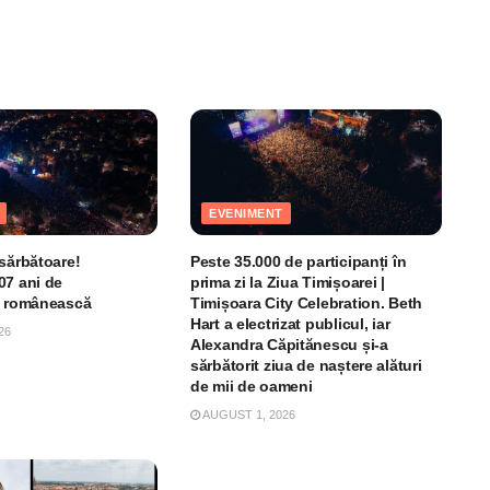
EVENIMENT
 sărbătoare!
Peste 35.000 de participanți în
07 ani de
prima zi la Ziua Timișoarei |
e românească
Timișoara City Celebration. Beth
Hart a electrizat publicul, iar
26
Alexandra Căpitănescu și-a
sărbătorit ziua de naștere alături
de mii de oameni
AUGUST 1, 2026