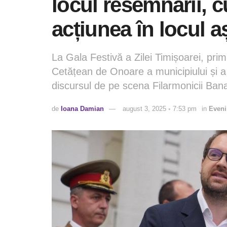
locul resemnării, cu
acțiunea în locul aș
La Gala Festivă a Zilei Timișoarei, prima
Cetățean de Onoare a municipiului și a f
discursul de pe scena Filarmonicii Bana
de
Ioana Damian
august 3, 2025 ◦ 7:53 pm
in
Even