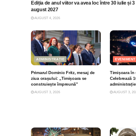
Ediția de anul viitor va avea loc între 30 iulie și 3
august 2027
AUGUST 4, 2026
ADMINISTRAȚIE
EVENIMENT
Primarul Dominic Fritz, mesaj de
Timișoara în
ziua orașului: „Timișoara se
Celebrează 1
construiește împreună”
administrați
AUGUST 3, 2026
AUGUST 3, 20