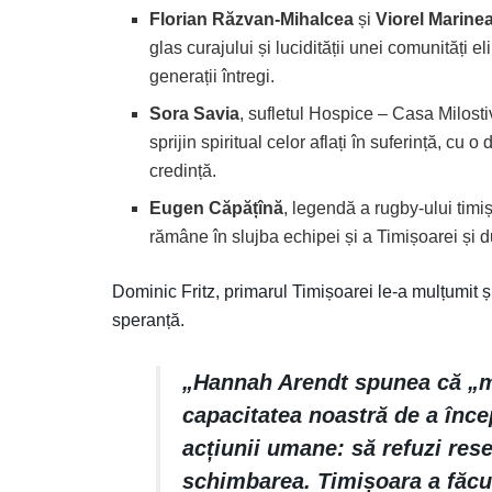
Florian Răzvan-Mihalcea
și
Viorel Marine
glas curajului și lucidității unei comunități 
generații întregi.
Sora Savia
, sufletul Hospice – Casa Milostiv
sprijin spiritual celor aflați în suferință, cu o
credință.
Eugen Căpățînă
, legendă a rugby-ului timiș
rămâne în slujba echipei și a Timișoarei și 
Dominic Fritz, primarul Timișoarei le-a mulțumit și
speranță.
„Hannah Arendt spunea că „m
capacitatea noastră de a înc
acțiunii umane: să refuzi res
schimbarea. Timișoara a făcu