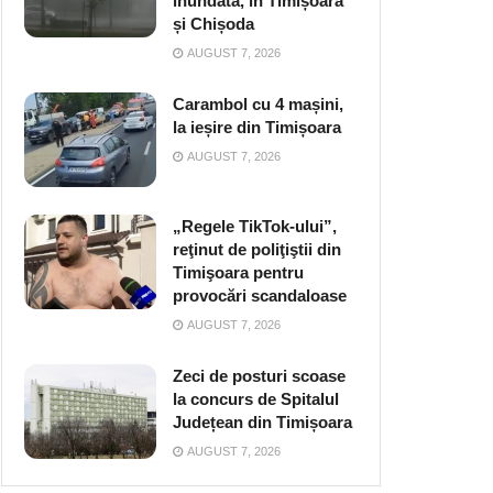
inundată, în Timișoara
și Chișoda
AUGUST 7, 2026
Carambol cu 4 mașini,
la ieșire din Timișoara
AUGUST 7, 2026
„Regele TikTok-ului”,
reţinut de poliţiştii din
Timişoara pentru
provocări scandaloase
AUGUST 7, 2026
Zeci de posturi scoase
la concurs de Spitalul
Județean din Timișoara
AUGUST 7, 2026