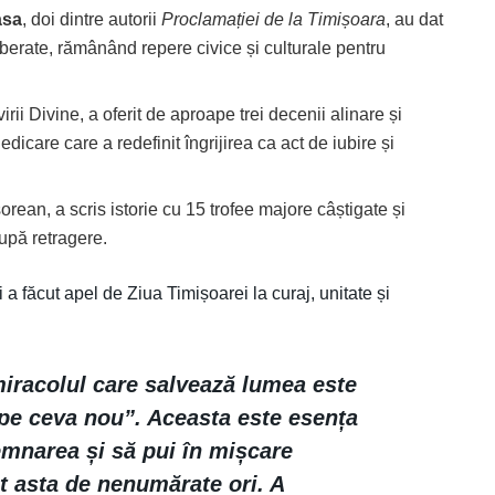
asa
, doi dintre autorii
Proclamației de la Timișoara
, au dat
eliberate, rămânând repere civice și culturale pentru
irii Divine, a oferit de aproape trei decenii alinare și
 dedicare care a redefinit îngrijirea ca act de iubire și
orean, a scris istorie cu 15 trofee majore câștigate și
după retragere.
 a făcut apel de Ziua Timișoarei la curaj, unitate și
iracolul care salvează lumea este
epe ceva nou”. Aceasta este esența
emnarea și să pui în mișcare
t asta de nenumărate ori. A