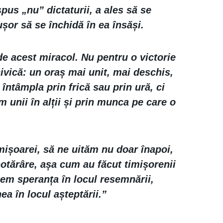
pus „nu” dictaturii, a ales să se
șor să se închidă în ea însăși.
e acest miracol. Nu pentru o victorie
 civică: un oraș mai unit, mai deschis,
întâmpla prin frică sau prin ură, ci
 unii în alții și prin munca pe care o
imișoarei, să ne uităm nu doar înapoi,
hotărâre, așa cum au făcut timișorenii
em speranța în locul resemnării,
nea în locul așteptării.”