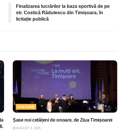
Finalizarea lucrărilor la baza sportivă de pe
str. Costică Rădulescu din Timișoara, în
licitație publică
CULTURĂ
la
Șase noi cetățeni de onoare, de Ziua Timișoarei
6.
AUGUST 3, 2026