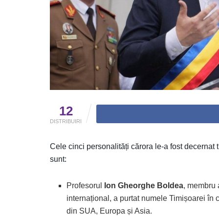
12
DISTRIBUIRI
Cele cinci personalități cărora le-a fost decernat
sunt:
Profesorul
Ion Gheorghe Boldea
, membru 
internațional, a purtat numele Timișoarei în 
din SUA, Europa și Asia.