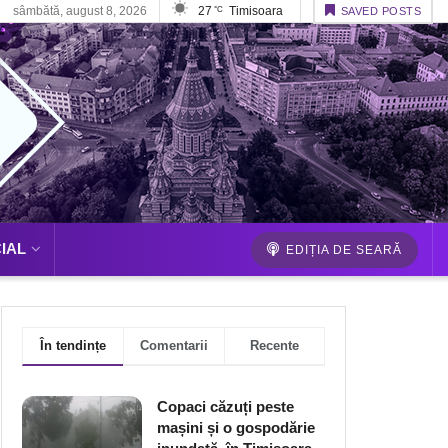
sâmbătă, august 8, 2026
27
Timisoara
°C
SAVED POSTS
IAL
EDIȚIA DE SEARĂ
În tendințe
Comentarii
Recente
Copaci căzuți peste
mașini și o gospodărie