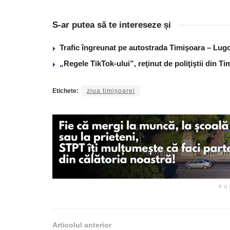
S-ar putea să te intereseze și
Trafic îngreunat pe autostrada Timişoara – Lugo
„Regele TikTok-ului”, reţinut de poliţiştii din 
Etichete:
ziua timișoarei
PU
Articolul anterior