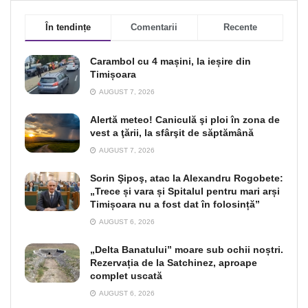
În tendințe
Comentarii
Recente
Carambol cu 4 mașini, la ieșire din
Timișoara
AUGUST 7, 2026
Alertă meteo! Caniculă şi ploi în zona de
vest a ţării, la sfârşit de săptămână
AUGUST 7, 2026
Sorin Şipoş, atac la Alexandru Rogobete:
„Trece și vara și Spitalul pentru mari arși
Timișoara nu a fost dat în folosință”
AUGUST 6, 2026
„Delta Banatului” moare sub ochii noștri.
Rezervația de la Satchinez, aproape
complet uscată
AUGUST 6, 2026