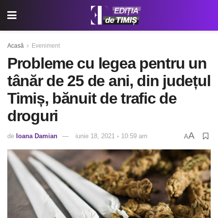
Acasă
Eveniment
Probleme cu legea pentru un
tânăr de 25 de ani, din județul
Timiș, bănuit de trafic de
droguri
A
de
Ioana Damian
iunie 18, 2021 ◦ 10:59 am
A