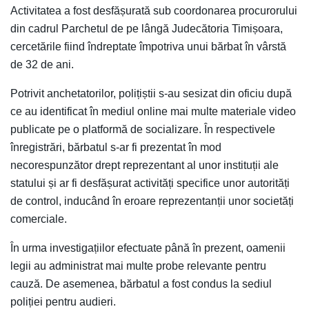
Activitatea a fost desfășurată sub coordonarea procurorului
din cadrul
Parchetul de pe lângă Judecătoria Timișoara
,
cercetările fiind îndreptate împotriva unui bărbat în vârstă
de 32 de ani.
Potrivit anchetatorilor, polițiștii s-au sesizat din oficiu după
ce au identificat în mediul online mai multe materiale video
publicate pe o platformă de socializare. În respectivele
înregistrări, bărbatul s-ar fi prezentat în mod
necorespunzător drept reprezentant al unor instituții ale
statului și ar fi desfășurat activități specifice unor autorități
de control, inducând în eroare reprezentanții unor societăți
comerciale.
În urma investigațiilor efectuate până în prezent, oamenii
legii au administrat mai multe probe relevante pentru
cauză. De asemenea, bărbatul a fost condus la sediul
poliției pentru audieri.