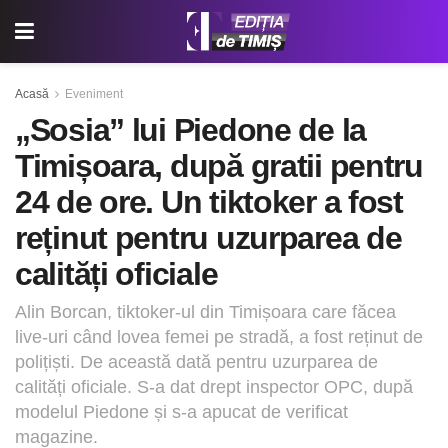
Acasă
Eveniment
„Sosia” lui Piedone de la
Timișoara, după gratii pentru
24 de ore. Un tiktoker a fost
reținut pentru uzurparea de
calități oficiale
Alin Borcan, tiktoker-ul din Timișoara care făcea
live-uri când lovea femei pe stradă, a fost reținut de
polițiști. De această dată pentru uzurparea de
calități oficiale. S-a dat drept inspector OPC, după
modelul Piedone și s-a apucat de verificat
magazine.