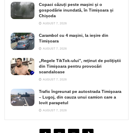
Copaci căzuți peste mașini și o
gospodărie inundată, în Timișoara și
Chișoda
AUGUST 7, 2026
Carambol cu 4 mașini, la ieșire din
Timișoara
AUGUST 7, 2026
„Regele TikTok-ului”, reţinut de poliţiştii
din Timişoara pentru provocări
scandaloase
AUGUST 7, 2026
Trafic îngreunat pe autostrada Timişoara
– Lugoj, din cauza unui camion care a
lovit parapetul
AUGUST 7, 2026