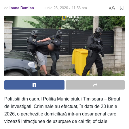
A
de
Ioana Damian
iunie 23, 2026 ◦ 11:56 am
A
Polițiștii din cadrul
Poliția Municipiului Timișoara – Biroul
de Investigații Criminale
au efectuat, în data de 23 iunie
2026, o percheziție domiciliară într-un dosar penal care
vizează infracțiunea de uzurpare de calități oficiale.