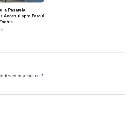
le la Pasarela
or. Accesul spre Parcul
 închis
26
*
torii sunt marcate cu