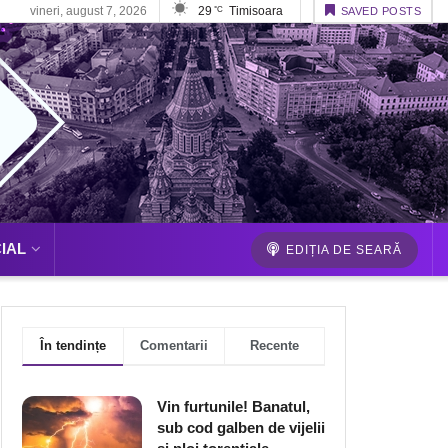
vineri, august 7, 2026
29
Timisoara
°C
SAVED POSTS
IAL
EDIȚIA DE SEARĂ
În tendințe
Comentarii
Recente
Vin furtunile! Banatul,
sub cod galben de vijelii