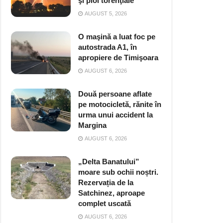
şi ploi torenţiale
AUGUST 5, 2026
O maşină a luat foc pe
autostrada A1, în
apropiere de Timişoara
AUGUST 6, 2026
Două persoane aflate
pe motocicletă, rănite în
urma unui accident la
Margina
AUGUST 6, 2026
„Delta Banatului”
moare sub ochii noștri.
Rezervația de la
Satchinez, aproape
complet uscată
AUGUST 6, 2026