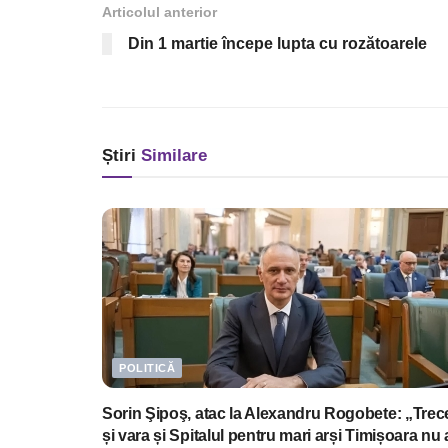
Articolul anterior
Din 1 martie începe lupta cu rozătoarele
Știri
Similare
POLITICĂ
Sorin Şipoş, atac la Alexandru Rogobete: „Trec
și vara și Spitalul pentru mari arși Timișoara nu 