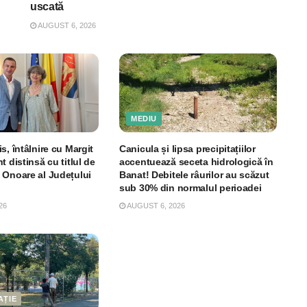
uscată
AUGUST 6, 2026
MEDIU
s, întâlnire cu Margit
Canicula și lipsa precipitațiilor
t distinsă cu titlul de
accentuează seceta hidrologică în
 Onoare al Județului
Banat! Debitele râurilor au scăzut
sub 30% din normalul perioadei
26
AUGUST 6, 2026
AȚIE