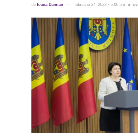
de
Ioana Damian
februarie 24, 2022 ◦ 5:06 pm
in
Ev