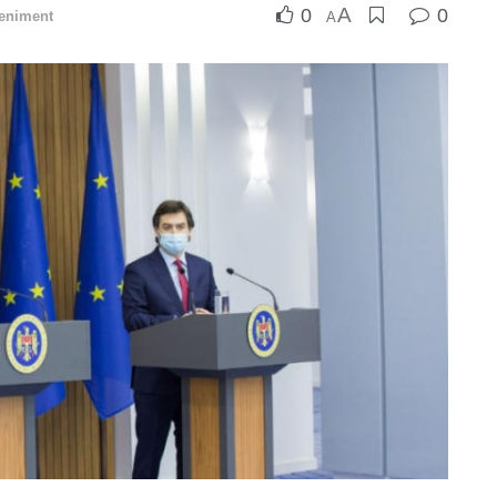
A
0
0
eniment
A