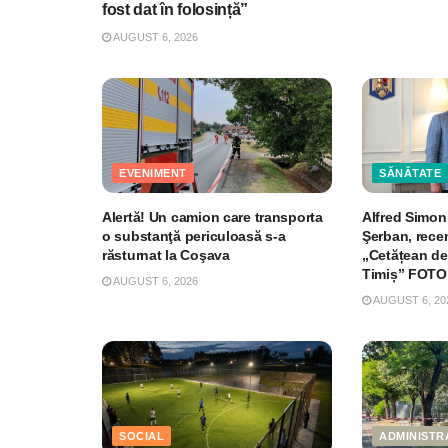
fost dat în folosință”
AUGUST 6, 2026
EVENIMENT
SĂNĂTATE
Alertă! Un camion care transporta
Alfred Simoni
o substanţă periculoasă s-a
Şerban, recen
răsturnat la Coşava
„Cetățean de
Timiș” FOTO
AUGUST 6, 2026
AUGUST 6, 20
SOCIAL
ADMINISTR