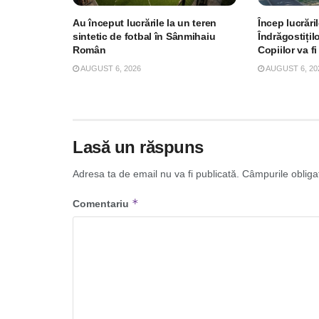
Au început lucrările la un teren
Încep lucrări
sintetic de fotbal în Sânmihaiu
Îndrăgostițil
Român
Copiilor va fi
AUGUST 6, 2026
AUGUST 6, 20
Lasă un răspuns
Adresa ta de email nu va fi publicată.
Câmpurile obliga
*
Comentariu