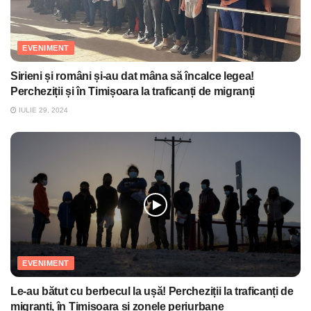
EVENIMENT
Sirieni și români și-au dat mâna să încalce legea!
Percheziții și în Timișoara la traficanți de migranți
IULIE 29, 2024
EVENIMENT
Le-au bătut cu berbecul la ușă! Percheziții la traficanți de
migranți, în Timișoara și zonele periurbane