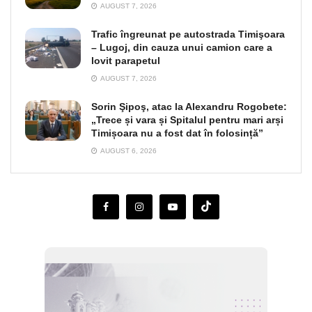
AUGUST 7, 2026
Trafic îngreunat pe autostrada Timişoara
– Lugoj, din cauza unui camion care a
lovit parapetul
AUGUST 7, 2026
Sorin Şipoş, atac la Alexandru Rogobete:
„Trece și vara și Spitalul pentru mari arși
Timișoara nu a fost dat în folosință”
AUGUST 6, 2026