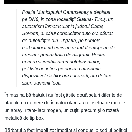
Poliția Municipiului Caransebeș a depistat
pe DN6, în zona localității Slatina- Timiș, un
autoturism înmatriculat în județul Caraș-
Severin, al cărui conducător auto era căutat
de autoritățile din Ungaria, pe numele
bărbatului fiind emis un mandat european de
arestare pentru trafic de migranți. Pentru
oprirea și imobilizarea autoturismului,
polițiștii au întins pe partea carosabilă
dispozitivul de blocare a trecerii, din dotare,
spun oamenii legii.
În mașina bărbatului au fost găsite două seturi diferite de
plăcuțe cu numere de înmatriculare auto, telefoane mobile,
un spray iritant- lacrimogen, un cuțit, precum și o rozetă
metalică de tip box.
Bărbatul a fost imobilizat imediat și condus la sediul poliției