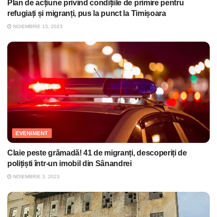
Plan de acțiune privind condițiile de primire pentru
refugiați și migranți, pus la punct la Timișoara
NOIEMBRIE 13, 2023
EVENIMENT
Claie peste grămadă! 41 de migranți, descoperiți de
polițiști într-un imobil din Sânandrei
NOIEMBRIE 3, 2023