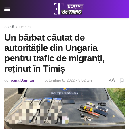
Acasă
Eveniment
Un bărbat căutat de
autoritățile din Ungaria
pentru trafic de migranți,
reținut în Timiș
A
de
Ioana Damian
octombrie 8, 2022 ◦ 8:52 am
A