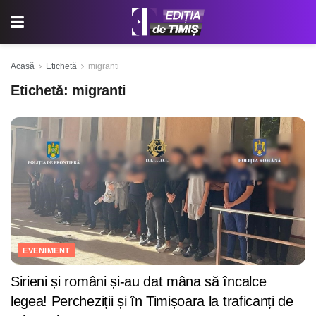
Acasă
Etichetă
migranti
Etichetă:
migranti
EVENIMENT
Sirieni și români și-au dat mâna să încalce
legea! Percheziții și în Timișoara la traficanți de