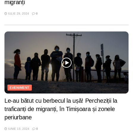
migranți
IULIE 29, 2024
0
EVENIMENT
Le-au bătut cu berbecul la ușă! Percheziții la
traficanți de migranți, în Timișoara și zonele
periurbane
IUNIE 13, 2024
0