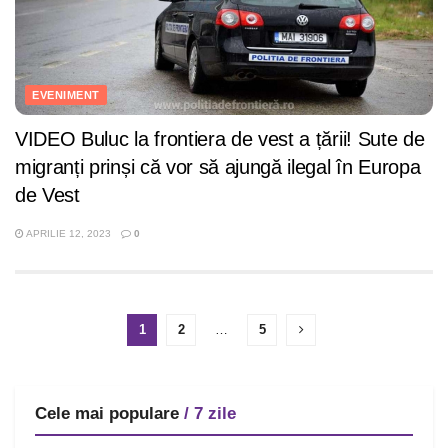
EVENIMENT
VIDEO Buluc la frontiera de vest a țării! Sute de
migranți prinși că vor să ajungă ilegal în Europa
de Vest
APRILIE 12, 2023
0
1
2
…
5
Cele mai populare
/ 7 zile