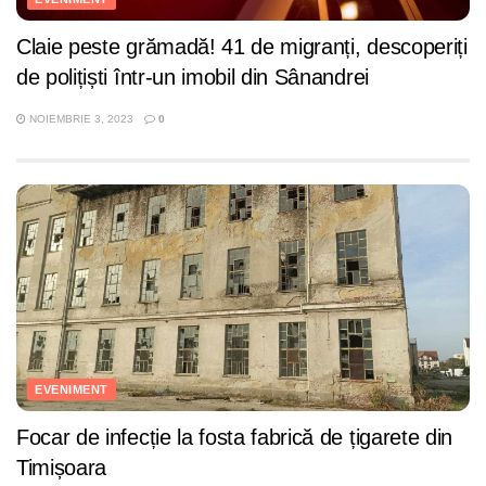
Claie peste grămadă! 41 de migranți, descoperiți
de polițiști într-un imobil din Sânandrei
NOIEMBRIE 3, 2023
0
EVENIMENT
Focar de infecție la fosta fabrică de țigarete din
Timișoara