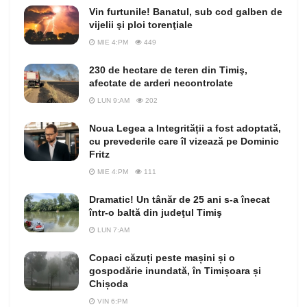
Vin furtunile! Banatul, sub cod galben de
vijelii şi ploi torenţiale
MIE 4:PM
449
230 de hectare de teren din Timiş,
afectate de arderi necontrolate
LUN 9:AM
202
Noua Legea a Integrității a fost adoptată,
cu prevederile care îl vizează pe Dominic
Fritz
MIE 4:PM
111
Dramatic! Un tânăr de 25 ani s-a înecat
într-o baltă din judeţul Timiş
LUN 7:AM
Copaci căzuți peste mașini și o
gospodărie inundată, în Timișoara și
Chișoda
VIN 6:PM