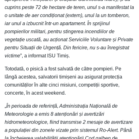
cuprins peste 72 de hectare de teren, unul s-a manifestat la
o unitate de aer condiționat (extern), unul la un tomberon,
iar unul a izbucnit într-un apartament. În sprijinul
pompierilor militari, pentru stingerea incendiilor de
vegetație uscată, au acționat Serviciile Voluntare și Private
pentru Situații de Urgență. Din fericire, nu s-au înregistrat
victime
”, a informat ISU Timiș.
Totodată, o pisică a fost salvată de către pompieri. Pe
lângă acestea, salvatorii timișeni au asigurat protecția
comunităților în alte cinci misiuni, competiții sportive,
concerte, în acest weekend.
„
În perioada de referință, Administrația Națională de
Meteorologie a emis 8 atenționări și avertizări
hidrometeorologice, fiind transmise 2 mesaje de avertizare
a populației din zonele vizate prin sistemul Ro-Alert. Până
la încheierea valabilității atenționării Cod galben de