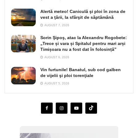
Alertă meteo! Caniculă şi ploi în zona de
vest a ţării, la sfârşit de săptămână
AUGUST 7, 2026
Sorin Şipoş, atac la Alexandru Rogobete:
„Trece și vara și Spitalul pentru mari arși
Timișoara nu a fost dat în folosință”
AUGUST 6, 2026
Vin furtunile! Banatul, sub cod galben
de vijelii şi ploi torenţiale
AUGUST 5, 2026