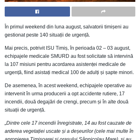
În primul weekend din luna august, salvatorii timișeni au
gestionat peste 140 situații de urgență.
Mai precis, potrivit ISU Timiș, în perioada 02 – 03 august,
echipajele medicale SMURD au fost solicitate să intervină
la 107 misiuni pentru acordarea asistenței medicale de
urgență, fiind asistați medical 100 de adulți și șapte minori.
De asemenea, în acest weekend, echipajele operative au
intervenit în urma producerii a opt accidente rutiere, 17
incendii, două degajări de crengi, precum și în alte două
situații de urgență.
„Dintre cele 17 incendii înregistrate, 14 au fost cauzate de
arderea vegetației uscate și a deșeurilor (cele mai multe în
apropierea Timișoarei și orașului Sânnicolau Mare), și au