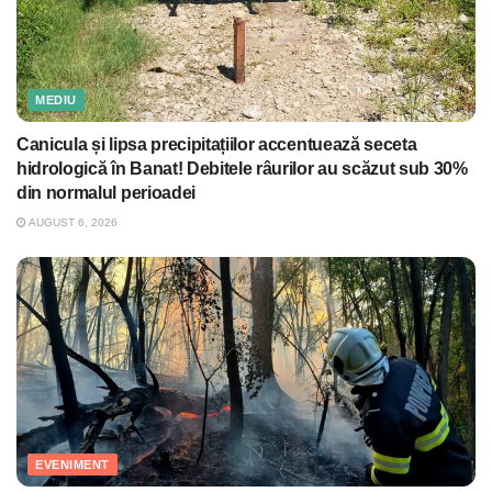
MEDIU
Canicula și lipsa precipitațiilor accentuează seceta
hidrologică în Banat! Debitele râurilor au scăzut sub 30%
din normalul perioadei
AUGUST 6, 2026
EVENIMENT