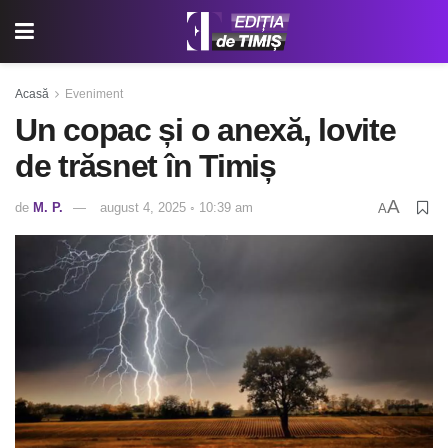
Acasă
Eveniment
Un copac și o anexă, lovite
de trăsnet în Timiș
A
de
M. P.
august 4, 2025 ◦ 10:39 am
A