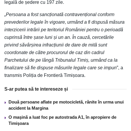
legală de ședere cu 197 zile.
„Persoana a fost sancționată contravențional conform
prevederilor legale în vigoare, urmând a fi dispusă măsura
interzicerii intrării pe teritoriul României pentru o perioadă
cuprinsă între șase luni și un an. În cauză, cercetările
privind săvârșirea infracțiunii de dare de mită sunt
coordonate de către procurorul de caz din cadrul
Parchetului de pe lângă Tribunalul Timiș, urmând ca la
finalizare să fie dispuse măsurile legale care se impun
”, a
transmis Poliția de Frontieră Timișoara.
S-ar putea să te intereseze și
Două persoane aflate pe motocicletă, rănite în urma unui
accident la Margina
O maşină a luat foc pe autostrada A1, în apropiere de
Timişoara