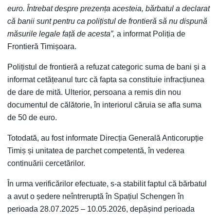
euro. Întrebat despre prezența acesteia, bărbatul a declarat
că banii sunt pentru ca polițistul de frontieră să nu dispună
măsurile legale față de acesta”,
a informat Poliția de
Frontieră Timișoara.
Polițistul de frontieră a refuzat categoric suma de bani și a
informat cetățeanul turc că fapta sa constituie infracțiunea
de dare de mită. Ulterior, persoana a remis din nou
documentul de călătorie, în interiorul căruia se afla suma
de 50 de euro.
Totodată, au fost informate Direcția Generală Anticorupție
Timiș și unitatea de parchet competentă, în vederea
continuării cercetărilor.
În urma verificărilor efectuate, s-a stabilit faptul că bărbatul
a avut o ședere neîntreruptă în Spațiul Schengen în
perioada 28.07.2025 – 10.05.2026, depășind perioada