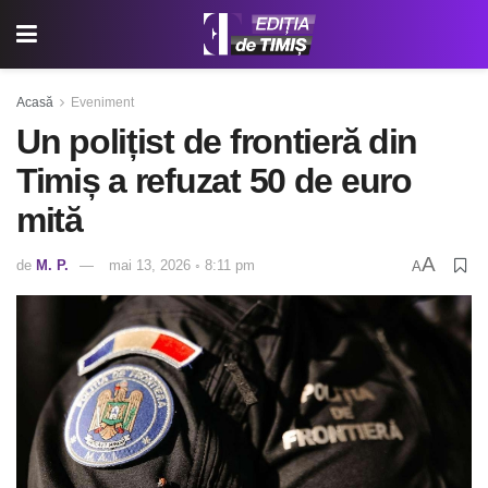
Acasă
Eveniment
Un polițist de frontieră din
Timiș a refuzat 50 de euro
mită
A
de
M. P.
mai 13, 2026 ◦ 8:11 pm
A