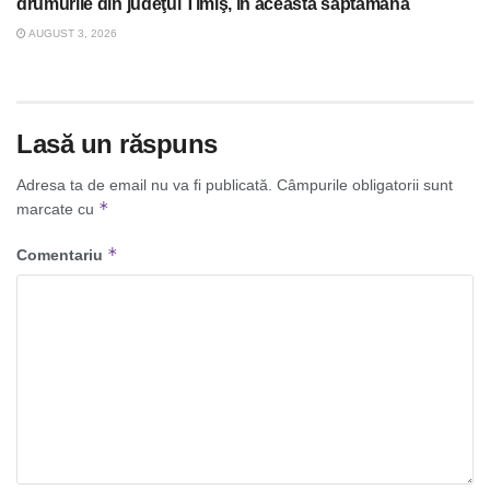
drumurile din judeţul Timiş, în această săptămână
AUGUST 3, 2026
Lasă un răspuns
Adresa ta de email nu va fi publicată.
Câmpurile obligatorii sunt
*
marcate cu
*
Comentariu