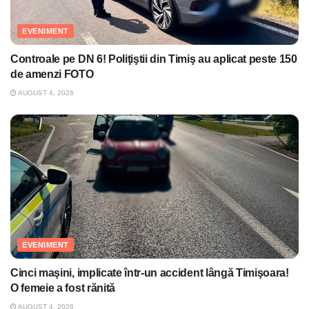
EVENIMENT
Controale pe DN 6! Poliţiştii din Timiş au aplicat peste 150
de amenzi FOTO
AUGUST 4, 2026
EVENIMENT
Cinci maşini, implicate într-un accident lângă Timişoara!
O femeie a fost rănită
AUGUST 4, 2026