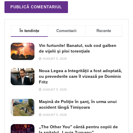
În tendințe
Comentarii
Recente
Vin furtunile! Banatul, sub cod galben
de vijelii şi ploi torenţiale
AUGUST 5, 2026
Noua Legea a Integrității a fost adoptată,
cu prevederile care îl vizează pe Dominic
Fritz
AUGUST 5, 2026
Maşină de Poliţie în şanţ, în urma unui
accident lângă Timişoara
AUGUST 5, 2026
„The Other You” cântă pentru copiii de
la spitalul „Louis Țurcanu”