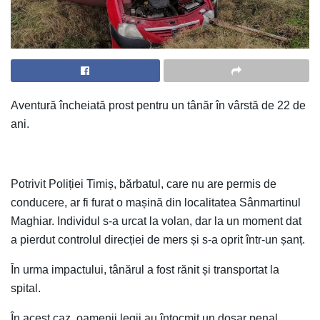
Aventură încheiată prost pentru un tânăr în vârstă de 22 de
ani.
Potrivit Poliției Timiș, bărbatul, care nu are permis de
conducere, ar fi furat o mașină din localitatea Sânmartinul
Maghiar. Individul s-a urcat la volan, dar la un moment dat
a pierdut controlul direcției de mers și s-a oprit într-un șanț.
În urma impactului, tânărul a fost rănit și transportat la
spital.
În acest caz, oamenii legii au întocmit un dosar penal