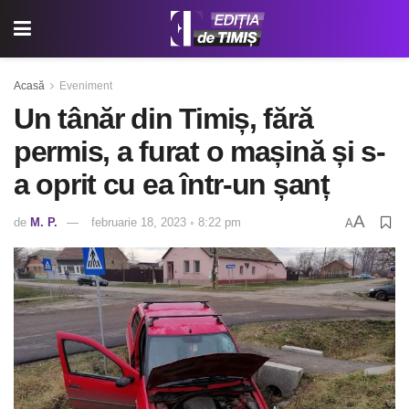
Acasă
Eveniment
Un tânăr din Timiș, fără
permis, a furat o mașină și s-
a oprit cu ea într-un șanț
A
de
M. P.
februarie 18, 2023 ◦ 8:22 pm
A