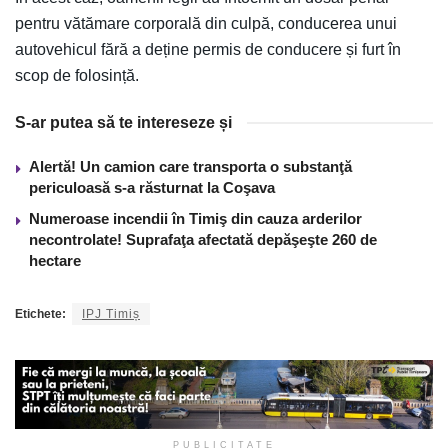
pentru vătămare corporală din culpă, conducerea unui
autovehicul fără a deține permis de conducere și furt în
scop de folosință.
S-ar putea să te intereseze și
Alertă! Un camion care transporta o substanţă
periculoasă s-a răsturnat la Coşava
Numeroase incendii în Timiş din cauza arderilor
necontrolate! Suprafaţa afectată depăşeşte 260 de
hectare
Etichete:
IPJ Timiș
PUBLICITATE