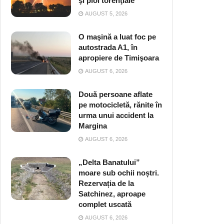
şi ploi torenţiale
AUGUST 5, 2026
O maşină a luat foc pe
autostrada A1, în
apropiere de Timişoara
AUGUST 6, 2026
Două persoane aflate
pe motocicletă, rănite în
urma unui accident la
Margina
AUGUST 6, 2026
„Delta Banatului”
moare sub ochii noștri.
Rezervația de la
Satchinez, aproape
complet uscată
AUGUST 6, 2026