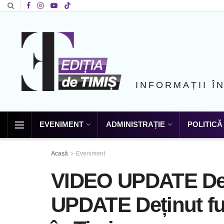
INFORMAȚII Î
EVENIMENT
ADMINISTRAȚIE
POLITICĂ
Acasă
Eveniment
VIDEO UPDATE Deți
UPDATE Deținut fug