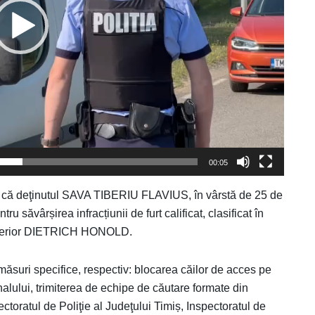
00:05
tat că deţinutul SAVA TIBERIU FLAVIUS, în vârstă de 25 de
u săvârșirea infracțiunii de furt calificat, clasificat în
exterior DIETRICH HONOLD.
 măsuri specifice, respectiv: blocarea căilor de acces pe
nalului, trimiterea de echipe de căutare formate din
ctoratul de Poliţie al Judeţului Timiș, Inspectoratul de