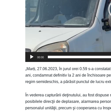
00:00
„Marți, 27.06.2023, în jurul orei 0.59 s-a consta
ani, condamnat definitiv la 2 ani de închisoare pentr
regim semideschis, a părăsit punctul de lucru 
În vederea capturării deţinutului, au fost dispuse
posibilele direcţii de deplasare, alarmarea perso
personalul unităţii, precum şi cooperarea cu Inspe