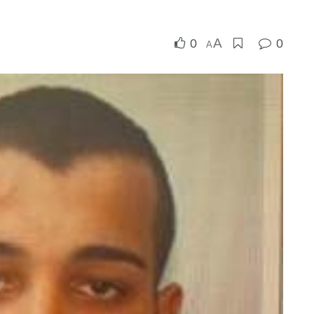
A
0
0
A