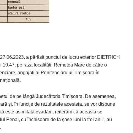
7.06.2023, a părăsit punctul de lucru exterior DIETRICH
rei 10.47, pe raza localității Remetea Mare de către o
tenciare, angajați ai Penitenciarului Timișoara în
 națională.
archetul de pe lângă Judecătoria Timișoara. De asemenea,
ră și, în funcţie de rezultatele acesteia, se vor dispune
tă este asimilată evadării, reiterăm că aceasta se
 Penal, cu închisoare de la șase luni la trei ani.”, au
.