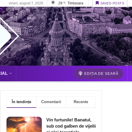
vineri, august 7, 2026
29
Timisoara
°C
SAVED POSTS
IAL
EDIȚIA DE SEARĂ
În tendințe
Comentarii
Recente
Vin furtunile! Banatul,
sub cod galben de vijelii