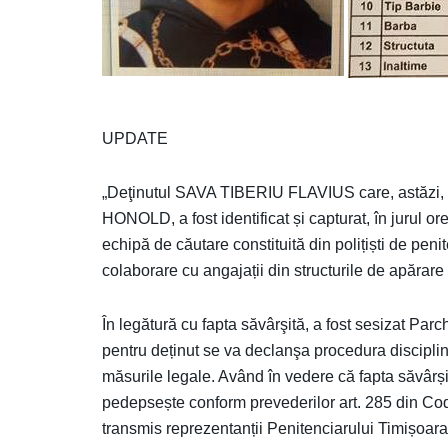
UPDATE
„Deţinutul SAVA TIBERIU FLAVIUS care, astăzi, 2
HONOLD, a fost identificat și capturat, în jurul o
echipă de căutare constituită din polițiști de peni
colaborare cu angajații din structurile de apărare
În legătură cu fapta săvârşită, a fost sesizat P
pentru deținut se va declanşa procedura disciplina
măsurile legale. Având în vedere că fapta săvârși
pedepsește conform prevederilor art. 285 din Codul
transmis reprezentanții Penitenciarului Timișoara