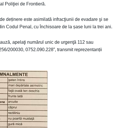
l Poliţiei de Frontieră.
e deținere este asimilată infracţiunii de evadare şi se
n Codul Penal, cu închisoare de la șase luni la trei ani.
 cauză, apelaţi numărul unic de urgenţă 112 sau
0256/200030, 0752.090.228”, transmit reprezentanții