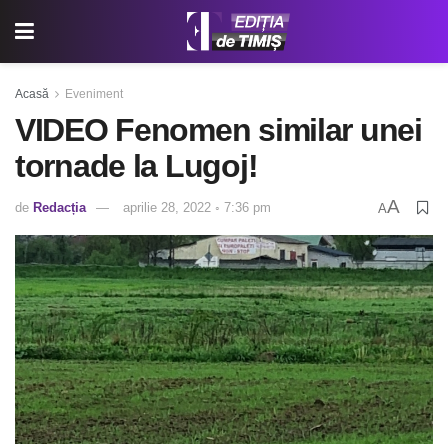
Acasă
Eveniment
VIDEO Fenomen similar unei
tornade la Lugoj!
A
de
Redacția
aprilie 28, 2022 ◦ 7:36 pm
A