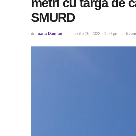
metri cu targa de c
SMURD
de
Ioana Damian
aprilie 16, 2022 ◦ 1:39 pm
in
Even