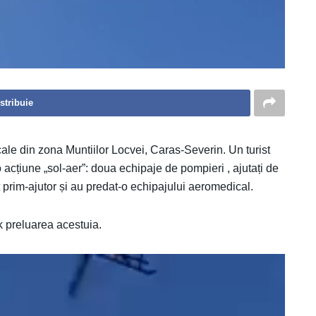
stribuie
le din zona Muntiilor Locvei, Caras-Severin. Un turist
o acțiune „sol-aer”: doua echipaje de pompieri , ajutați de
at prim-ajutor și au predat-o echipajului aeromedical.
 preluarea acestuia.