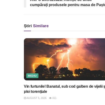
cumpărați produsele pentru masa de Pașt
Știri
Similare
MEDIU
Vin furtunile! Banatul, sub cod galben de vijelii ş
ploi torenţiale
AUGUST 5, 2026
411