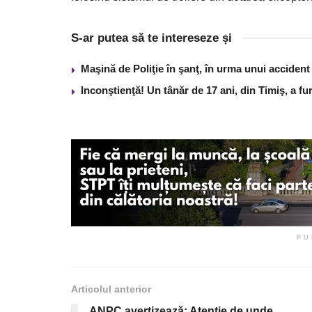
S-ar putea să te intereseze și
Maşină de Poliţie în şanţ, în urma unui acciden
Inconştienţă! Un tânăr de 17 ani, din Timiş, a f
PU
Articolul anterior
ANPC avertizează: Atenție de unde