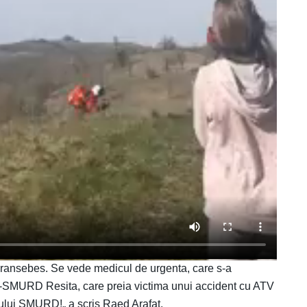
aransebes. Se vede medicul de urgenta, care s-a
PU-SMURD Resita, care preia victima unui accident cu ATV
erului SMURD!„ a scris Raed Arafat.