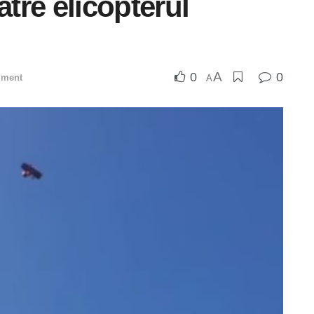
ătre elicopterul
A
0
0
iment
A