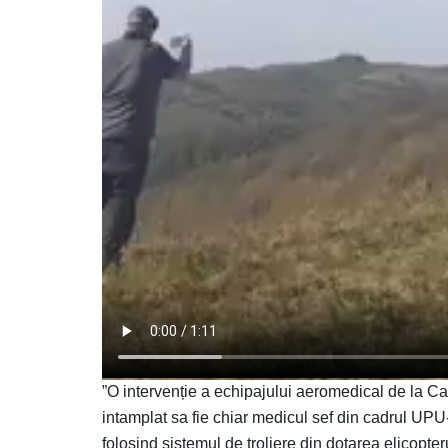
”O intervenție a echipajului aeromedical de la C
intamplat sa fie chiar medicul sef din cadrul U
folosind sistemul de troliere din dotarea elicopt