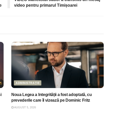
e
video pentru primarul Timișoarei
ADMINISTRAȚIE
i
Noua Legea a Integrității a fost adoptată, cu
prevederile care îl vizează pe Dominic Fritz
AUGUST 5, 2026