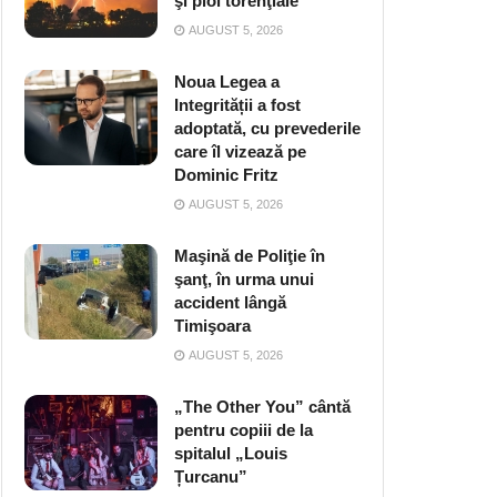
şi ploi torenţiale
AUGUST 5, 2026
Noua Legea a
Integrității a fost
adoptată, cu prevederile
care îl vizează pe
Dominic Fritz
AUGUST 5, 2026
Maşină de Poliţie în
şanţ, în urma unui
accident lângă
Timişoara
AUGUST 5, 2026
„The Other You” cântă
pentru copiii de la
spitalul „Louis
Țurcanu”