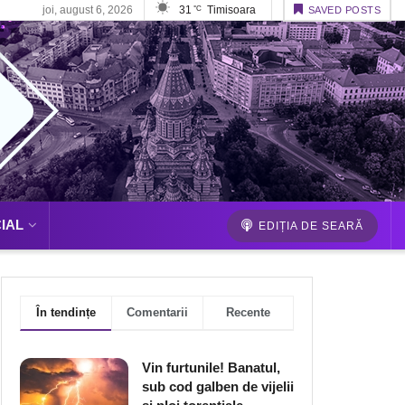
joi, august 6, 2026
31
Timisoara
°C
SAVED POSTS
IAL
EDIȚIA DE SEARĂ
În tendințe
Comentarii
Recente
Vin furtunile! Banatul,
sub cod galben de vijelii