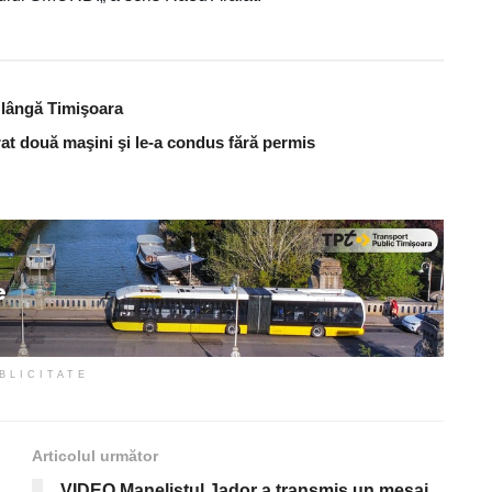
t lângă Timişoara
urat două maşini şi le-a condus fără permis
BLICITATE
Articolul următor
VIDEO Manelistul Jador a transmis un mesaj