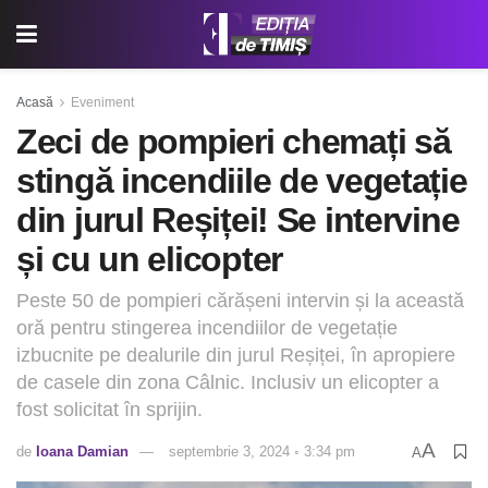
Acasă
Eveniment
Zeci de pompieri chemați să
stingă incendiile de vegetație
din jurul Reșiței! Se intervine
și cu un elicopter
Peste 50 de pompieri cărășeni intervin și la această
oră pentru stingerea incendiilor de vegetație
izbucnite pe dealurile din jurul Reșiței, în apropiere
de casele din zona Câlnic. Inclusiv un elicopter a
fost solicitat în sprijin.
A
de
Ioana Damian
septembrie 3, 2024 ◦ 3:34 pm
A