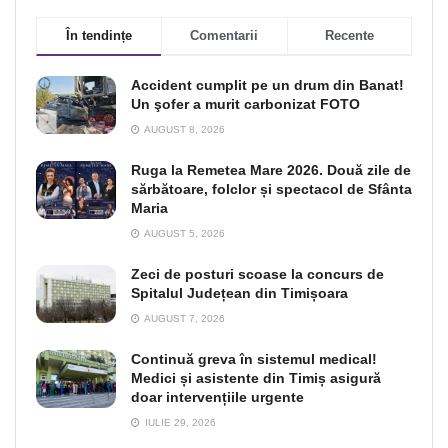
În tendințe
Comentarii
Recente
Accident cumplit pe un drum din Banat!
Un şofer a murit carbonizat FOTO
AUGUST 8, 2026
Ruga la Remetea Mare 2026. Două zile de
sărbătoare, folclor și spectacol de Sfânta
Maria
AUGUST 5, 2026
Zeci de posturi scoase la concurs de
Spitalul Județean din Timișoara
AUGUST 7, 2026
Continuă greva în sistemul medical!
Medici și asistente din Timiș asigură
doar intervențiile urgente
IULIE 29, 2026