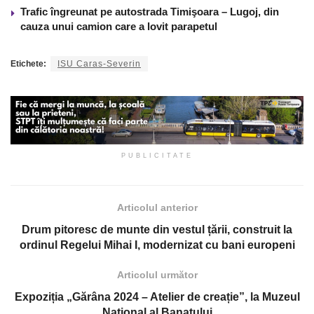
Trafic îngreunat pe autostrada Timişoara – Lugoj, din
cauza unui camion care a lovit parapetul
Etichete:
ISU Caras-Severin
PUBLICITATE
Articolul anterior
Drum pitoresc de munte din vestul țării, construit la
ordinul Regelui Mihai I, modernizat cu bani europeni
Articolul următor
Expoziția „Gărâna 2024 – Atelier de creație”, la Muzeul
Național al Banatului