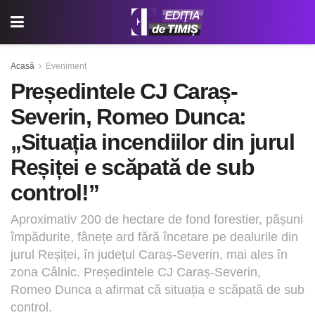
Acasă
Eveniment
Președintele CJ Caraș-
Severin, Romeo Dunca:
„Situația incendiilor din jurul
Reșiței e scăpată de sub
control!”
Aproximativ 200 de hectare de fond forestier, pășuni
împădurite, fânețe ard fără încetare pe dealurile din
jurul Reșiței, în județul Caraș-Severin, mai ales în
zona Câlnic. Președintele CJ Caraș-Severin,
Romeo Dunca a afirmat că situația e scăpată de sub
control.