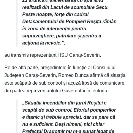
21 aruncări, alimentarea cu apă fiind
realizată din Lacul de acumulare Secu.
Peste noapte, forțe din cadrul
Detasamentului de Pompieri Reșița rămân
în zona de intervenție pentru
supraveghere, patrulare și pentru a
acționa la nevoie.”,
au transmis reprezentanții ISU Caraș-Severin.
Pe de-altă parte, președintele în funcție al Consiliului
Județean Caraș-Severin, Romeo Dunca afirmă că situația
este scăpată de sub control și acuză lipsă de comunicare
din partea reprezentantului Guvernului în teritoriu.
„Situația incendiilor din jurul Reșiței e
scaptă de sub control. Efortul pompierilor
e titanic și trebuie apreciat, dar se pare că
nu e suficient. Deși nimeni, nici chiar
Prefectul Dragomir nu m-a sunat legat de