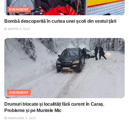
EVENIMENT
Bombă descoperită în curtea unei școli din vestul țării
MARTIE 9, 2023
EVENIMENT
Drumuri blocate și localități fără curent în Caraș.
Probleme și pe Muntele Mic
FEBRUARIE 4, 2023