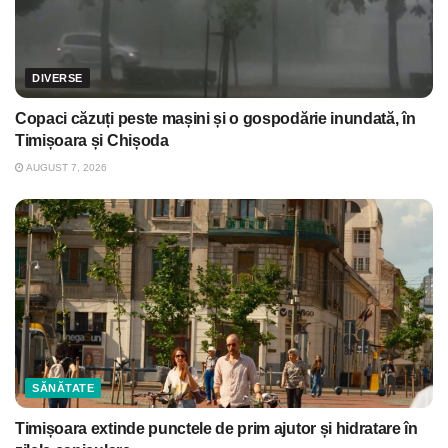
DIVERSE
Copaci căzuți peste mașini și o gospodărie inundată, în
Timișoara și Chișoda
AUGUST 7, 2026
SĂNĂTATE
Timișoara extinde punctele de prim ajutor și hidratare în