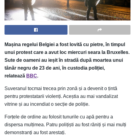
Mașina regelui Belgiei a fost lovită cu pietre, în timpul
unui protest care a avut loc miercuri seara la Bruxelles.
Sute de oameni au ieșit în stradă după moartea unui
tânăr negru de 23 de ani, în custodia poliției,
relatează
BBC
.
Suveranul tocmai trecea prin zonă și a devenit o țintă
pentru protestatarii violenți. Aceștia au mai vandalizat
vitrine și au incendiat o secție de poliție.
Forțele de ordine au folosit tunurile cu apă pentru a
dispersa mulțimea. Patru polițiști au fost răniți și mai mulți
demonstranți au fost arestați.