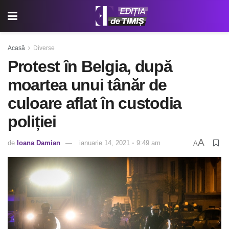
Acasă
Diverse
Protest în Belgia, după
moartea unui tânăr de
culoare aflat în custodia
poliției
A
de
Ioana Damian
ianuarie 14, 2021 ◦ 9:49 am
A