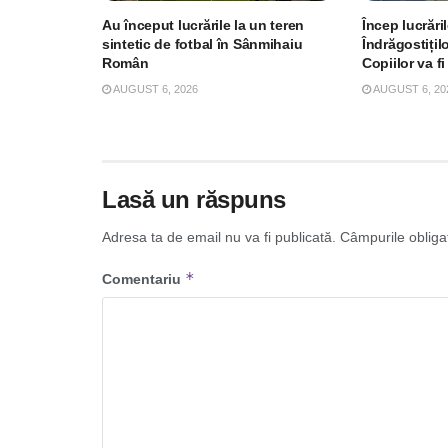
Au început lucrările la un teren
Încep lucrări
sintetic de fotbal în Sânmihaiu
Îndrăgostițil
Român
Copiilor va fi
AUGUST 6, 2026
AUGUST 6, 20
Lasă un răspuns
Adresa ta de email nu va fi publicată.
Câmpurile obliga
*
Comentariu