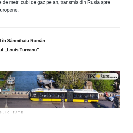
 de metri cubi de gaz pe an, transmis din Rusia spre
 europene.
bal în Sânmihaiu Român
lul „Louis Țurcanu”
BLICITATE