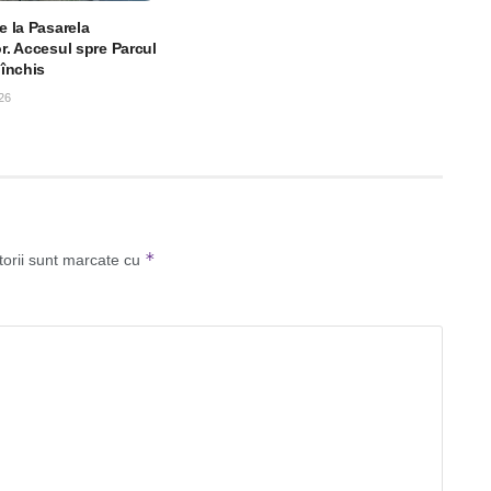
le la Pasarela
or. Accesul spre Parcul
 închis
26
*
torii sunt marcate cu