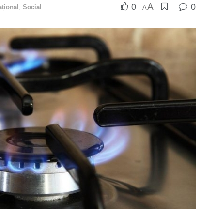
A
0
0
ațional
,
Social
A