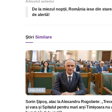
Articolul anterior
De la miezul nopții, România iese din star
de alertă!
Știri
Similare
POLITICĂ
Sorin Şipoş, atac la Alexandru Rogobete: „Trec
și vara și Spitalul pentru mari arși Timișoara nu 