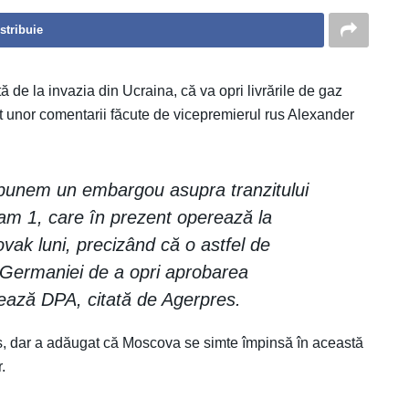
stribuie
 de la invazia din Ucraina, că va opri livrările de gaz
t unor comentarii făcute de vicepremierul rus Alexander
punem un embargou asupra tranzitului
am 1, care în prezent operează la
ak luni, precizând că o astfel de
a Germaniei de a opri aprobarea
ează DPA, citată de Agerpres.
as, dar a adăugat că Moscova se simte împinsă în această
.