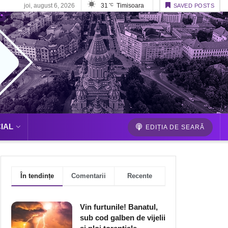
joi, august 6, 2026
31
Timisoara
°C
SAVED POSTS
IAL
EDIȚIA DE SEARĂ
În tendințe
Comentarii
Recente
Vin furtunile! Banatul,
sub cod galben de vijelii