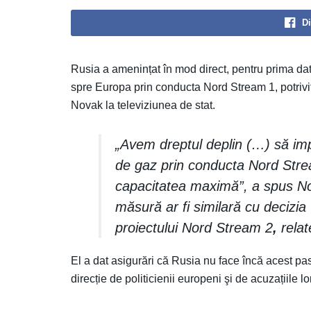
Di
Rusia a amenințat în mod direct, pentru prima dată
spre Europa prin conducta Nord Stream 1, potrivi
Novak la televiziunea de stat.
„Avem dreptul deplin (…) să im
de gaz prin conducta Nord Stre
capacitatea maximă”, a spus Nov
măsură ar fi similară cu decizi
proiectului Nord Stream 2
,
relat
El a dat asigurări că Rusia nu face încă acest p
direcție de politicienii europeni şi de acuzațiile lor