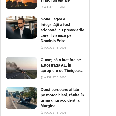
şi ploi torenţiale
AUGUST 5, 2026
Noua Legea a
Integrității a fost
adoptată, cu prevederile
care îl vizează pe
Dominic Fritz
AUGUST 5, 2026
O maşină a luat foc pe
autostrada A1, în
apropiere de Timişoara
AUGUST 6, 2026
Două persoane aflate
pe motocicletă, rănite în
urma unui accident la
Margina
AUGUST 6, 2026