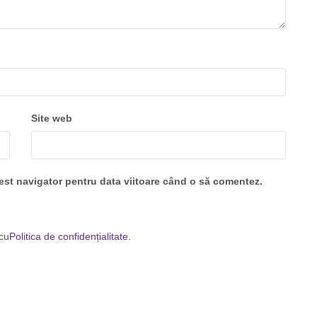
Site web
cest navigator pentru data viitoare când o să comentez.
 cu
Politica de confidențialitate
.