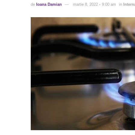
de
Ioana Damian
martie 8, 2022 ◦ 9:00 am
in
Intern