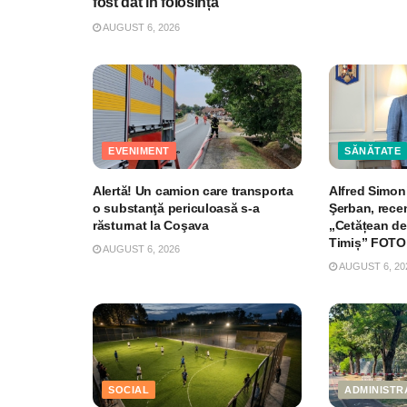
fost dat în folosință”
AUGUST 6, 2026
EVENIMENT
SĂNĂTATE
Alertă! Un camion care transporta
Alfred Simoni
o substanţă periculoasă s-a
Şerban, recen
răsturnat la Coşava
„Cetățean de
Timiș” FOTO
AUGUST 6, 2026
AUGUST 6, 20
SOCIAL
ADMINISTR