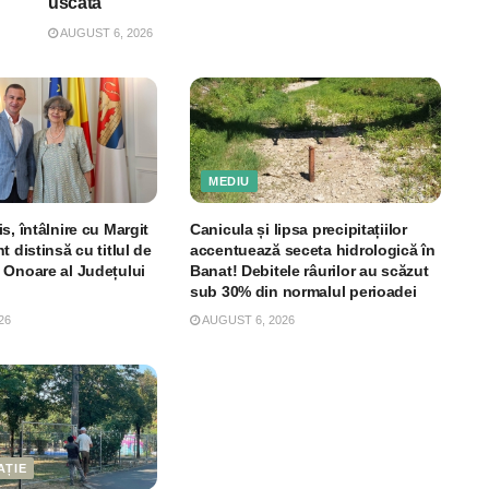
uscată
AUGUST 6, 2026
MEDIU
s, întâlnire cu Margit
Canicula și lipsa precipitațiilor
t distinsă cu titlul de
accentuează seceta hidrologică în
 Onoare al Județului
Banat! Debitele râurilor au scăzut
sub 30% din normalul perioadei
26
AUGUST 6, 2026
AȚIE