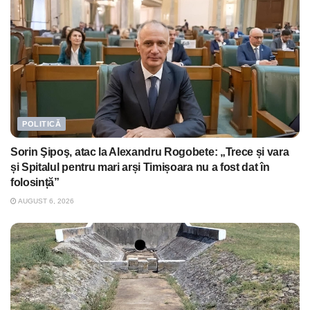
POLITICĂ
Sorin Şipoş, atac la Alexandru Rogobete: „Trece și vara
și Spitalul pentru mari arși Timișoara nu a fost dat în
folosință”
AUGUST 6, 2026