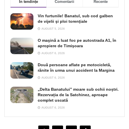
În tendințe
Comentarii
Recente
Vin furtunile! Banatul, sub cod galben
de vijelii şi ploi torenţiale
AUGUST 5, 2026
O maşină a luat foc pe autostrada A1, în
apropiere de Timişoara
AUGUST 6, 2026
Două persoane aflate pe motocicletă,
rănite în urma unui accident la Margina
AUGUST 6, 2026
„Delta Banatului” moare sub ochii noștri.
Rezervația de la Satchinez, aproape
complet uscată
AUGUST 6, 2026