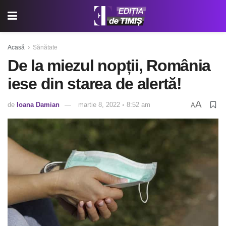
Acasă
Sănătate
De la miezul nopții, România
iese din starea de alertă!
A
de
Ioana Damian
martie 8, 2022 ◦ 8:52 am
A