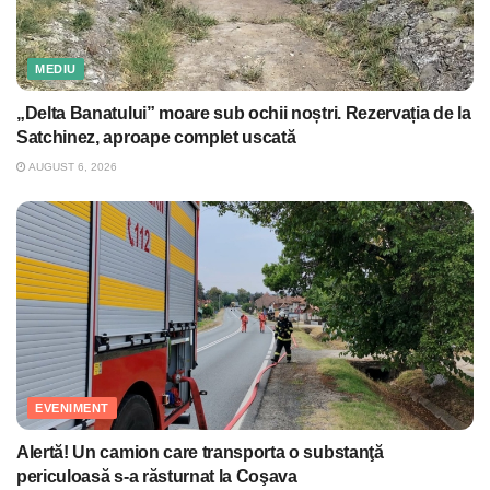
MEDIU
„Delta Banatului” moare sub ochii noștri. Rezervația de la
Satchinez, aproape complet uscată
AUGUST 6, 2026
EVENIMENT
Alertă! Un camion care transporta o substanţă
periculoasă s-a răsturnat la Coşava