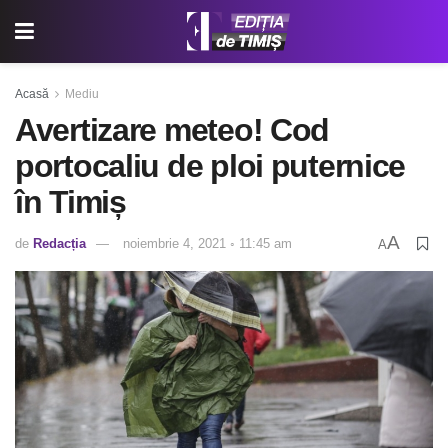
Acasă
Mediu
Avertizare meteo! Cod
portocaliu de ploi puternice
în Timiș
A
de
Redacția
noiembrie 4, 2021 ◦ 11:45 am
A