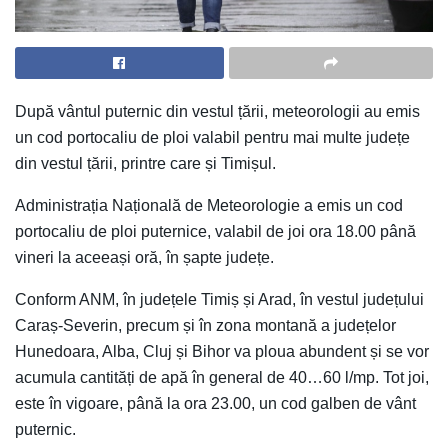
După vântul puternic din vestul țării, meteorologii au emis
un cod portocaliu de ploi valabil pentru mai multe județe
din vestul țării, printre care și Timișul.
Administrația Națională de Meteorologie a emis un cod
portocaliu de ploi puternice, valabil de joi ora 18.00 până
vineri la aceeași oră, în șapte județe.
Conform ANM, în județele Timiș și Arad, în vestul județului
Caraș-Severin, precum și în zona montană a județelor
Hunedoara, Alba, Cluj și Bihor va ploua abundent și se vor
acumula cantități de apă în general de 40…60 l/mp. Tot joi,
este în vigoare, până la ora 23.00, un cod galben de vânt
puternic.