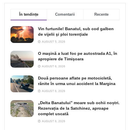
În tendințe
Comentarii
Recente
Vin furtunile! Banatul, sub cod galben
de vijelii şi ploi torenţiale
AUGUST 5, 2026
O maşină a luat foc pe autostrada A1, în
apropiere de Timişoara
AUGUST 6, 2026
Două persoane aflate pe motocicletă,
rănite în urma unui accident la Margina
AUGUST 6, 2026
„Delta Banatului” moare sub ochii noștri.
Rezervația de la Satchinez, aproape
complet uscată
AUGUST 6, 2026