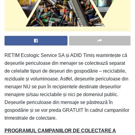
RETIM Ecologic Service SA și ADID Timiș reamintește că
deșeurile periculoase din menajer se colectează separat
de celelalte tipuri de deșeuri din gospodărie – reciclabile,
reziduale și voluminoase. Astfel, deșeurile periculoase din
menajer NU se pun în recipientele destinate deșeurilor
menajere și/sau reciclabile și nici pe domeniul public.
Deșeurile periculoase din mensaje se păstrează în
gospodărie și se vor preda GRATUIT în cadrul campaniilor
trimestriale de colectare.
PROGRAMUL CAMPANIILOR DE COLECTARE A