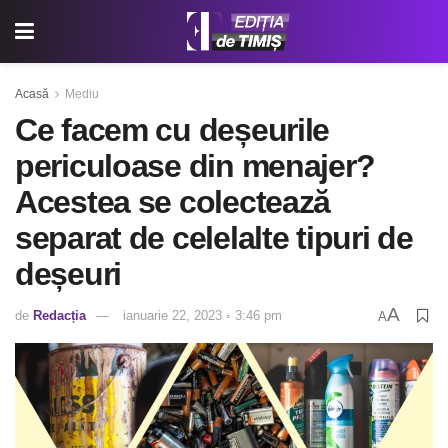
Acasă
Mediu
Ce facem cu deșeurile
periculoase din menajer?
Acestea se colectează
separat de celelalte tipuri de
deșeuri
A
de
Redacția
ianuarie 22, 2023 ◦ 3:46 pm
A