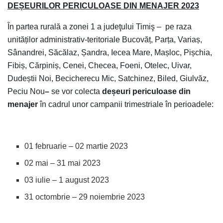
DEȘEURILOR PERICULOASE DIN MENAJER 2023
În partea rurală a zonei 1 a judeţului Timiş – pe raza
unităților administrativ-teritoriale Bucovăț, Parța, Variaș,
Sânandrei, Săcălaz, Șandra, Iecea Mare, Mașloc, Pișchia,
Fibiș, Cărpiniș, Cenei, Checea, Foeni, Otelec, Uivar,
Dudeștii Noi, Becicherecu Mic, Satchinez, Biled, Giulvăz,
Peciu Nou
–
se vor colecta
deșeuri periculoase din
menajer
în cadrul unor campanii trimestriale în perioadele:
01 februarie – 02 martie 2023
02 mai – 31 mai 2023
03 iulie – 1 august 2023
31 octombrie – 29 noiembrie 2023