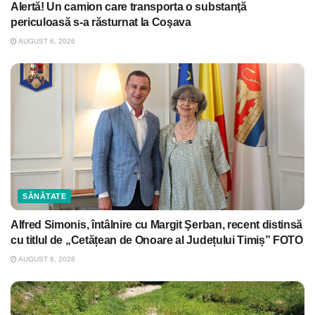
Alertă! Un camion care transporta o substanţă
periculoasă s-a răsturnat la Coşava
AUGUST 6, 2026
SĂNĂTATE
Alfred Simonis, întâlnire cu Margit Şerban, recent distinsă
cu titlul de „Cetățean de Onoare al Județului Timiș” FOTO
AUGUST 6, 2026