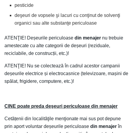
pesticide
deşeuri de vopsele şi lacuri cu conţinut de solvenţi
organici sau alte substanţe periculoase
ATENŢIE! Deșeurile periculoase
din menajer
nu trebuie
amestecate cu alte categorii de deșeuri (reziduale,
reciclabile, de construcții, etc.)!
ATENŢIE! Nu se colectează în cadrul acestor campanii
deșeurile electrice și electrocasnice (televizoare, mașini de
spălat, frigidere, computere, etc.)!
CINE poate preda deşeuri periculoase din menajer
Cetățenii din localităţile menţionate mai sus pot depune
prin aport voluntar deșeurile periculoase
din menajer
în