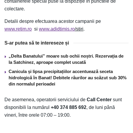
containerele special puse la dispoziție în punctele de
colectare.
Detalii despre efectuarea acestor campanii pe
www.retim.ro
si
www.adidtimis.ro
/stiri
.
S-ar putea să te intereseze și
„Delta Banatului” moare sub ochii noștri. Rezervația de
la Satchinez, aproape complet uscată
Canicula și lipsa precipitațiilor accentuează seceta
hidrologică în Banat! Debitele râurilor au scăzut sub 30%
din normalul perioadei
De asemenea, operatorii serviciului de
Call Center
sunt
disponibili la numărul
+40 374 885 692
, de luni până
vineri, între orele 07:00 – 19:00.