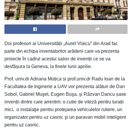
Doi profesori ai Universității „Aurel Vlaicu” din Arad fac
parte din echipa inventatorilor arădeni care va prezenta
proiecte în cadrul acestui salon de invenții ce se va
desfășura la Geneva, la finele lunii aprilie.
Prof. univ.dr Adriana Moțica și prof.univ.dr Radu Ioan de la
Facultatea de Inginerie a UAV vor prezenta alături de Dan
Sobol, Gabriel Muşet, Eugen Buşa, şi Răzvan Dancu șase
invenții dintre care amintim: o cutie de viteză pentru turații
mici, o instalaţie pentru protejarea vehiculelor rutiere, un
organizator pentru uz casnic şi un paravan mobil inteligent
pentru uz casnic.