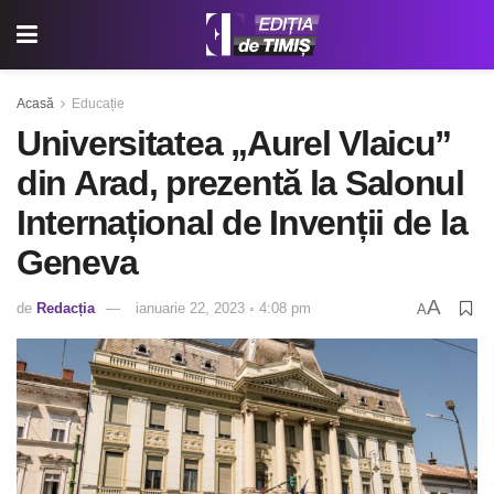
Acasă
Educație
Universitatea „Aurel Vlaicu”
din Arad, prezentă la Salonul
Internațional de Invenții de la
Geneva
A
de
Redacția
ianuarie 22, 2023 ◦ 4:08 pm
A