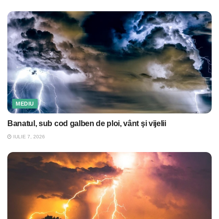
MEDIU
Banatul, sub cod galben de ploi, vânt şi vijelii
IULIE 7, 2026