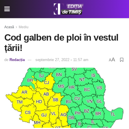
Acasă
Mediu
Cod galben de ploi în vestul
țării!
A
de
Redacția
septembrie 27, 2022 ◦ 11:57 am
A