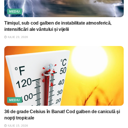
MEDIU
Timişul, sub cod galben de instabilitate atmosferică,
intensificări ale vântului și vijelii
IULIE 23, 2026
MEDIU
36 de grade Celsius în Banat! Cod galben de caniculă şi
nopţi tropicale
IULIE 15, 2026