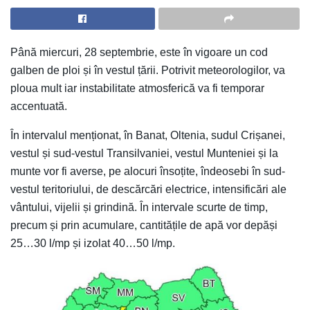
Până miercuri, 28 septembrie, este în vigoare un cod
galben de ploi și în vestul țării. Potrivit meteorologilor, va
ploua mult iar instabilitate atmosferică va fi temporar
accentuată.
În intervalul menționat, în Banat, Oltenia, sudul Crișanei,
vestul și sud-vestul Transilvaniei, vestul Munteniei și la
munte vor fi averse, pe alocuri însoțite, îndeosebi în sud-
vestul teritoriului, de descărcări electrice, intensificări ale
vântului, vijelii și grindină. În intervale scurte de timp,
precum și prin acumulare, cantitățile de apă vor depăși
25…30 l/mp și izolat 40…50 l/mp.