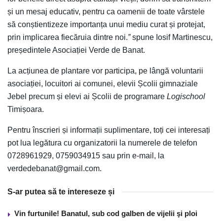
și un mesaj educativ, pentru ca oamenii de toate vârstele
să conștientizeze importanța unui mediu curat și protejat,
prin implicarea fiecăruia dintre noi.
”
spune Iosif Martinescu,
președintele Asociației Verde de Banat.
La acțiunea de plantare vor participa, pe lângă voluntarii
asociației, locuitori ai comunei, elevii Școlii gimnaziale
Jebel precum și elevi ai Școlii de programare
Logischool
Timișoara.
Pentru înscrieri și informații suplimentare, toți cei interesați
pot lua legătura cu organizatorii la numerele de telefon
0728961929, 0759034915 sau prin e-mail, la
verdedebanat@gmail.com.
S-ar putea să te intereseze și
Vin furtunile! Banatul, sub cod galben de vijelii şi ploi