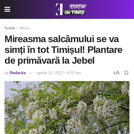
Acasă
Mediu
Mireasma salcâmului se va
simți în tot Timișul! Plantare
de primăvară la Jebel
A
de
Redacția
aprilie 15, 2022 ◦ 9:03 am
A