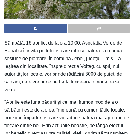
Sâmbătă, 16 aprilie, de la ora 10,00, Asociația Verde de
Banat și îi invită pe toți cei care iubesc natura, la o nouă
sesiune de plantare, în comuna Jebel, județul Timiș. La
ieșirea din localitate, înspre direcția Voiteg, cu sprijinul
autorităților locale, vor prinde rădăcini 3000 de puieți de
salcâm, care vor pune pe harta timișeană o nouă oază
verde.
”Aprilie este luna pădurii și cel mai frumos mod de a o
sărbători este de a crea, împreună cu comunitățile locale,
noi zone împădurite, care vor aduce natura mai aproape de
fiecare dintre noi. Prin acțiunile noastre, pe lângă efectul
lor benefic direct asupra calității vieții, dorim să transmitem