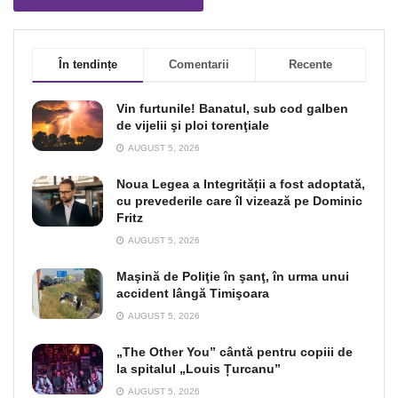
În tendințe
Comentarii
Recente
Vin furtunile! Banatul, sub cod galben
de vijelii şi ploi torenţiale
AUGUST 5, 2026
Noua Legea a Integrității a fost adoptată,
cu prevederile care îl vizează pe Dominic
Fritz
AUGUST 5, 2026
Maşină de Poliţie în şanţ, în urma unui
accident lângă Timişoara
AUGUST 5, 2026
„The Other You” cântă pentru copiii de
la spitalul „Louis Țurcanu”
AUGUST 5, 2026