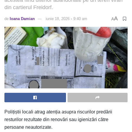
din cartierul Freidorf.
A
de
Ioana Damian
iunie 18, 2026 ◦ 9:40 am
A
Polițiștii locali atrag atenția asupra riscurilor predării
resturilor rezultate din renovări sau igienizări către
persoane neautorizate.