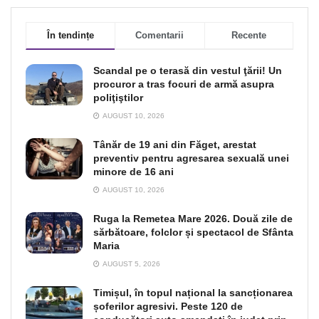
În tendințe
Comentarii
Recente
Scandal pe o terasă din vestul ţării! Un
procuror a tras focuri de armă asupra
poliţiştilor
AUGUST 10, 2026
Tânăr de 19 ani din Făget, arestat
preventiv pentru agresarea sexuală unei
minore de 16 ani
AUGUST 10, 2026
Ruga la Remetea Mare 2026. Două zile de
sărbătoare, folclor și spectacol de Sfânta
Maria
AUGUST 5, 2026
Timișul, în topul național la sancționarea
șoferilor agresivi. Peste 120 de