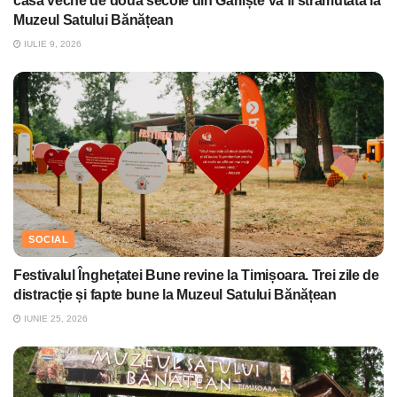
casă veche de două secole din Gârliște va fi strămutată la
Muzeul Satului Bănățean
IULIE 9, 2026
SOCIAL
Festivalul Înghețatei Bune revine la Timișoara. Trei zile de
distracție și fapte bune la Muzeul Satului Bănățean
IUNIE 25, 2026