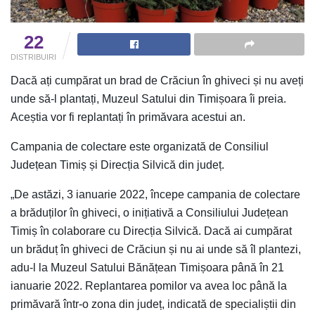
22
DISTRIBUIRI
Dacă ați cumpărat un brad de Crăciun în ghiveci și nu aveți
unde să-l plantați, Muzeul Satului din Timișoara îi preia.
Aceștia vor fi replantați în primăvara acestui an.
Campania de colectare este organizată de Consiliul
Județean Timiș și Direcția Silvică din județ.
„De astăzi, 3 ianuarie 2022, începe campania de colectare
a brăduților în ghiveci, o inițiativă a Consiliului Județean
Timiș în colaborare cu Direcția Silvică. Dacă ai cumpărat
un brăduț în ghiveci de Crăciun și nu ai unde să îl plantezi,
adu-l la Muzeul Satului Bănățean Timișoara până în 21
ianuarie 2022. Replantarea pomilor va avea loc până la
primăvară într-o zona din județ, indicată de specialiștii din