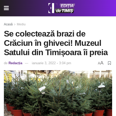
Acasă
Mediu
Se colectează brazi de
Crăciun în ghiveci! Muzeul
Satului din Timișoara îi preia
A
de
Redacția
ianuarie 3, 2022 ◦ 3:04 pm
A