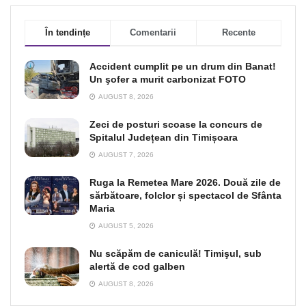
În tendințe
Comentarii
Recente
Accident cumplit pe un drum din Banat!
Un şofer a murit carbonizat FOTO
AUGUST 8, 2026
Zeci de posturi scoase la concurs de
Spitalul Județean din Timișoara
AUGUST 7, 2026
Ruga la Remetea Mare 2026. Două zile de
sărbătoare, folclor și spectacol de Sfânta
Maria
AUGUST 5, 2026
Nu scăpăm de caniculă! Timişul, sub
alertă de cod galben
AUGUST 8, 2026