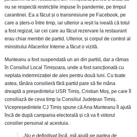
nu se respectă restricțiile impuse în pandemie, pe timpul
carantinei. Ea a făcut și o transmisiune pe Facebook, pe
care a șters-o între timp, iar ulterior a ieșit la iveală că totul
a fost regizat, iar cei care au făcut rezervare la restaurant
erau chiar membri de partid. Ulterior, și corpul de control al
ministrului Afacerilor Interne a făcut o vizită.
Munteanu a fost suspendată un an din partid, dar a rămas
în Consiliul Local Timișoara, unde a fost sancționată cu
neplata indemnizației de ales pentru două luni. Cu toate
astea, tânăra consilieră fără partid pare să fie mâna
dreaptă a președintelui USR Timiș, Cristian Moș, pe care îl
consiliază de ceva timp la Consiliul Județean Timiș.
Vicepreședintele CJ Timiș spune că Ana Munteanu îl ajută
încă de după campania electorală și că va fi viitorul
consilier personal al acestuia.
„Nu e definitivat încă, mă ajută pe partea de