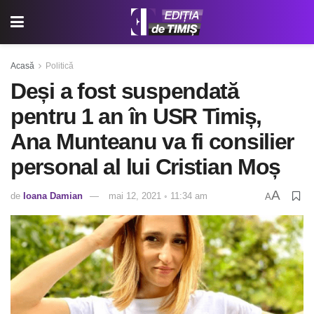
Acasă
Politică
Deși a fost suspendată
pentru 1 an în USR Timiș,
Ana Munteanu va fi consilier
personal al lui Cristian Moș
A
de
Ioana Damian
mai 12, 2021 ◦ 11:34 am
A