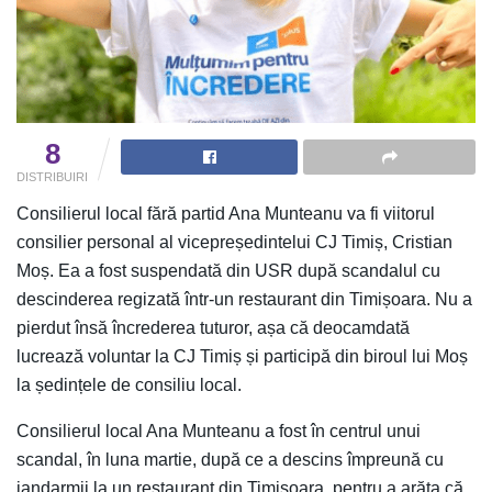
8
DISTRIBUIRI
Consilierul local fără partid Ana Munteanu va fi viitorul
consilier personal al vicepreședintelui CJ Timiș, Cristian
Moș. Ea a fost suspendată din USR după scandalul cu
descinderea regizată într-un restaurant din Timișoara. Nu a
pierdut însă încrederea tuturor, așa că deocamdată
lucrează voluntar la CJ Timiș și participă din biroul lui Moș
la ședințele de consiliu local.
Consilierul local Ana Munteanu a fost în centrul unui
scandal, în luna martie, după ce a descins împreună cu
jandarmii la un restaurant din Timișoara, pentru a arăta că