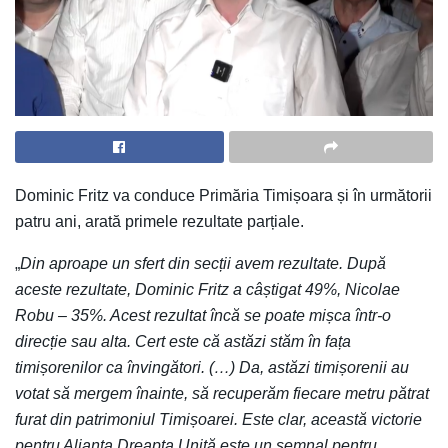
Dominic Fritz va conduce Primăria Timișoara și în următorii
patru ani, arată primele rezultate parțiale.
„
Din aproape un sfert din secții avem rezultate. După
aceste rezultate, Dominic Fritz a câștigat 49%, Nicolae
Robu – 35%. Acest rezultat încă se poate mișca într-o
direcție sau alta. Cert este că astăzi stăm în fața
timișorenilor ca învingători. (…) Da, astăzi timișorenii au
votat să mergem înainte, să recuperăm fiecare metru pătrat
furat din patrimoniul Timișoarei. Este clar, această victorie
pentru Alianța Dreapta Unită este un semnal pentru