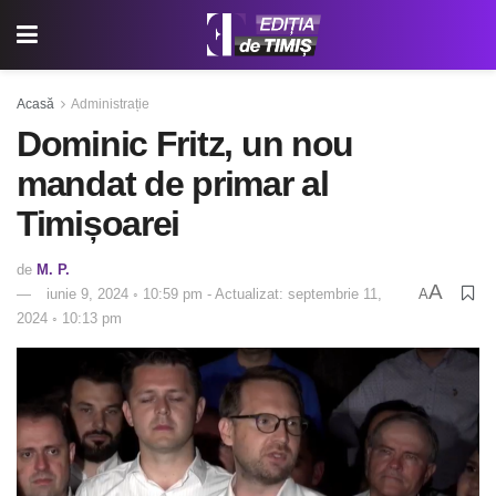
Acasă
Administrație
Dominic Fritz, un nou
mandat de primar al
Timișoarei
de
M. P.
A
iunie 9, 2024 ◦ 10:59 pm - Actualizat: septembrie 11,
A
2024 ◦ 10:13 pm