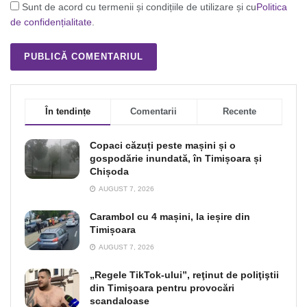
Sunt de acord cu termenii și condițiile de utilizare și cu
Politica
de confidențialitate
.
În tendințe
Comentarii
Recente
Copaci căzuți peste mașini și o
gospodărie inundată, în Timișoara și
Chișoda
AUGUST 7, 2026
Carambol cu 4 mașini, la ieșire din
Timișoara
AUGUST 7, 2026
„Regele TikTok-ului”, reţinut de poliţiştii
din Timişoara pentru provocări
scandaloase