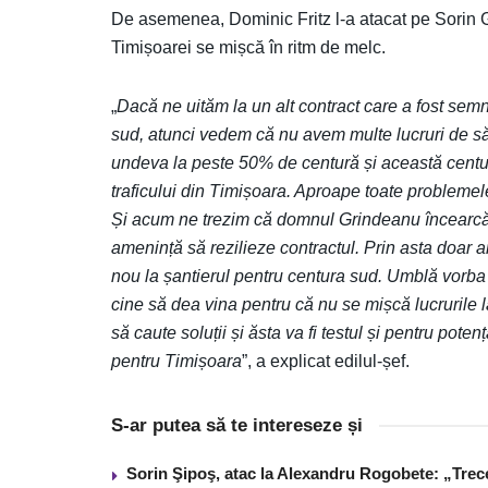
De asemenea, Dominic Fritz l-a atacat pe Sorin Gr
Timișoarei se mișcă în ritm de melc.
„
Dacă ne uităm la un alt contract care a fost semna
sud, atunci vedem că nu avem multe lucruri de să
undeva la peste 50% de centură și această centur
traficului din Timișoara. Aproape toate problemele
Și acum ne trezim că domnul Grindeanu încearcă
amenință să rezilieze contractul. Prin asta doar a
nou la șantierul pentru centura sud. Umblă vorba
cine să dea vina pentru că nu se mișcă lucrurile 
să caute soluții și ăsta va fi testul și pentru pote
pentru Timișoara
”, a explicat edilul-șef.
S-ar putea să te intereseze și
Sorin Şipoş, atac la Alexandru Rogobete: „Trece 