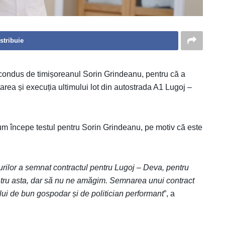
stribuie
, condus de timișoreanul Sorin Grindeanu, pentru că a
area și execuția ultimului lot din autostrada A1 Lugoj –
cum începe testul pentru Sorin Grindeanu, pe motiv că este
rilor a semnat contractul pentru Lugoj – Deva, pentru
pentru asta, dar să nu ne amăgim. Semnarea unui contract
ului de bun gospodar și de politician performant
”, a