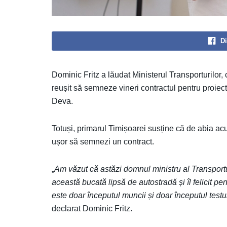
Di
Dominic Fritz a lăudat Ministerul Transporturilor
reușit să semneze vineri contractul pentru proiect
Deva.
Totuși, primarul Timișoarei susține că de abia a
ușor să semnezi un contract.
„
Am văzut că astăzi domnul ministru al Transportu
această bucată lipsă de autostradă și îl felicit 
este doar începutul muncii și doar începutul test
declarat Dominic Fritz.