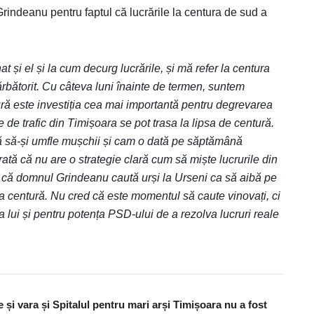
indeanu pentru faptul că lucrările la centura de sud a
t și el și la cum decurg lucrările, și mă refer la centura
rbătorit. Cu câteva luni înainte de termen, suntem
ă este investiția cea mai importantă pentru degrevarea
 de trafic din Timișoara se pot trasa la lipsa de centură.
 să-și umfle mușchii și cam o dată pe săptămână
rată că nu are o strategie clară cum să miște lucrurile din
 că domnul Grindeanu caută urși la Urseni ca să aibă pe
la centură. Nu cred că este momentul să caute vinovați, ci
nța lui și pentru potența PSD-ului de a rezolva lucruri reale
și vara și Spitalul pentru mari arși Timișoara nu a fost