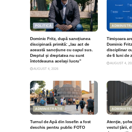
POLITICĂ
ADMINISTR
Dominic Fritz, după sancțiunea
Timișoara are
discipinară primită: „Iau act de
Dominic Fritz
această sancțiune cu capul sus.
disciplinar c
Dreptul și dreptatea nu sunt
de 6 luni de z
întotdeauna același lucru”
AUGUST 4, 20
AUGUST 4, 2026
ADMINISTRAȚIE
ADMINISTR
Turnul de Apă din Iosefin a fost
Atenţie, şofer
deschis pentru public FOTO
vestul ţării, 