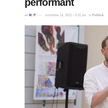
performant
de
M. P.
octombrie 14, 2022 ◦ 5:01 pm
in
Politică