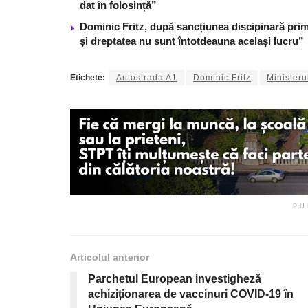
dat în folosință”
Dominic Fritz, după sancțiunea discipinară prim
și dreptatea nu sunt întotdeauna același lucru”
Etichete:
Autostrada A1
Dominic Fritz
Ministeru
PU
Articolul anterior
Parchetul European investigheză
achiziționarea de vaccinuri COVID-19 în