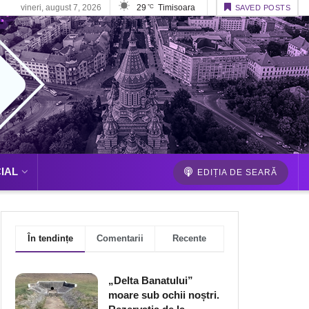
vineri, august 7, 2026
29
Timisoara
°C
SAVED POSTS
IAL
EDIȚIA DE SEARĂ
În tendințe
Comentarii
Recente
„Delta Banatului”
moare sub ochii noștri.