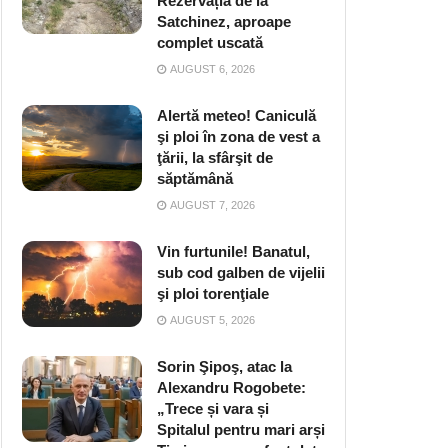
Rezervația de la
Satchinez, aproape
complet uscată
AUGUST 6, 2026
Alertă meteo! Caniculă
şi ploi în zona de vest a
ţării, la sfârşit de
săptămână
AUGUST 7, 2026
Vin furtunile! Banatul,
sub cod galben de vijelii
şi ploi torenţiale
AUGUST 5, 2026
Sorin Şipoş, atac la
Alexandru Rogobete:
„Trece și vara și
Spitalul pentru mari arși