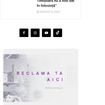
Timișoara nu a fost dat
în folosință”
AUGUST 6, 2026