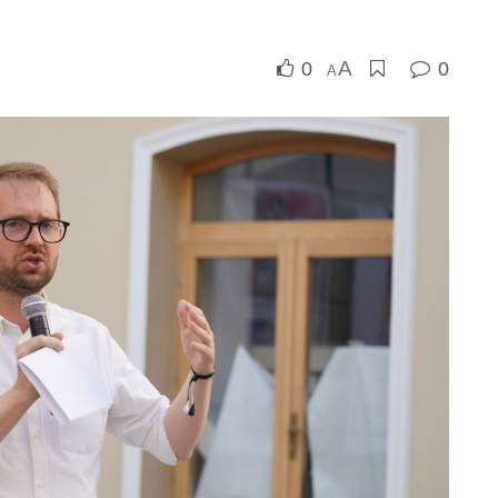
A
0
0
A