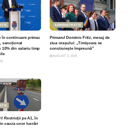
AȚIE
ADMINISTRAȚIE
 în continuare primar.
Primarul Dominic Fritz, mesaj de
, sancționat
ziua orașului: „Timișoara se
u 10% din salariu timp
construiește împreună”
ile
AUGUST 3, 2026
26
AȚIE
i! Restricţii pe A1, în
din cauza unor lucrări