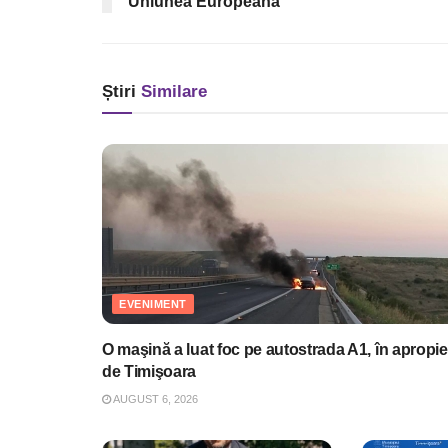
Uniunea Europeană
Știri
Similare
EVENIMENT
O maşină a luat foc pe autostrada A1, în apropie
de Timişoara
AUGUST 6, 2026