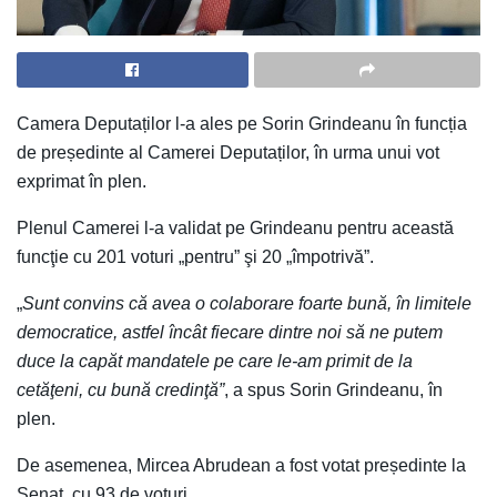
Camera Deputaților l-a ales pe Sorin Grindeanu în funcția
de președinte al Camerei Deputaților, în urma unui vot
exprimat în plen.
Plenul Camerei l-a validat pe Grindeanu pentru această
funcţie cu 201 voturi „pentru” şi 20 „împotrivă”.
„
Sunt convins că avea o colaborare foarte bună, în limitele
democratice, astfel încât fiecare dintre noi să ne putem
duce la capăt mandatele pe care le-am primit de la
cetăţeni, cu bună credinţă”
, a spus Sorin Grindeanu, în
plen.
De asemenea, Mircea Abrudean a fost votat președinte la
Senat, cu 93 de voturi.