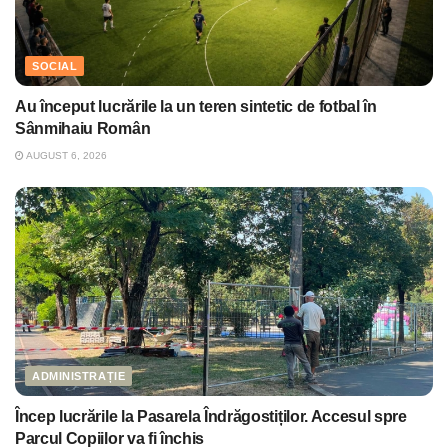
SOCIAL
Au început lucrările la un teren sintetic de fotbal în
Sânmihaiu Român
AUGUST 6, 2026
ADMINISTRAȚIE
Încep lucrările la Pasarela Îndrăgostiților. Accesul spre
Parcul Copiilor va fi închis