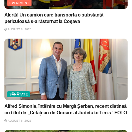
EVENIMENT
Alertă! Un camion care transporta o substanţă
periculoasă s-a răsturnat la Coşava
AUGUST 6, 2026
SĂNĂTATE
Alfred Simonis, întâlnire cu Margit Şerban, recent distinsă
cu titlul de „Cetățean de Onoare al Județului Timiș” FOTO
AUGUST 6, 2026