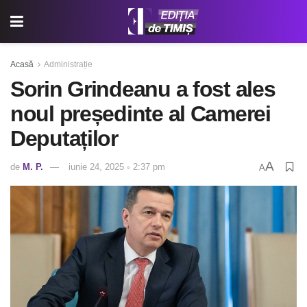
Acasă
Administrație
Sorin Grindeanu a fost ales
noul președinte al Camerei
Deputaților
A
de
M. P.
iunie 24, 2025 ◦ 2:37 pm
A