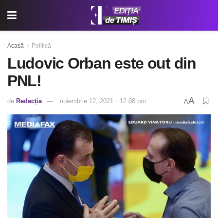
Acasă
Politică
Ludovic Orban este out din
PNL!
A
de
Redacția
noiembrie 12, 2021 ◦ 12:08 pm
A