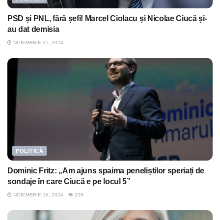
PSD și PNL, fără șefi! Marcel Ciolacu și Nicolae Ciucă și-
au dat demisia
NOIEMBRIE 25, 2024
POLITICĂ
Dominic Fritz: „Am ajuns spaima peneliștilor speriați de
sondaje în care Ciucă e pe locul 5”
NOIEMBRIE 16, 2024
208