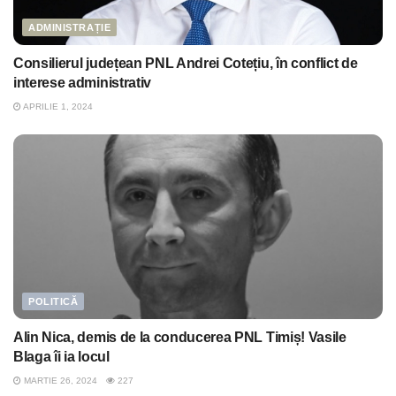
ADMINISTRAȚIE
Consilierul județean PNL Andrei Cotețiu, în conflict de
interese administrativ
APRILIE 1, 2024
POLITICĂ
Alin Nica, demis de la conducerea PNL Timiș! Vasile
Blaga îi ia locul
MARTIE 26, 2024
227