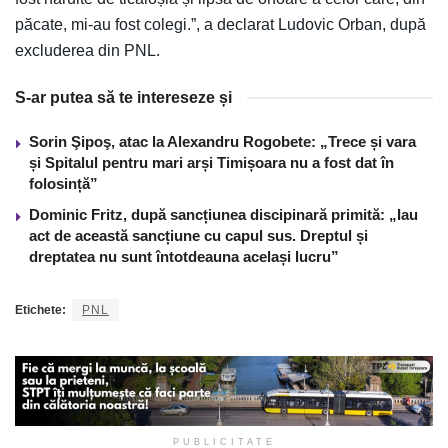
păcate, mi-au fost colegi.”, a declarat Ludovic Orban, după
excluderea din PNL.
S-ar putea să te intereseze și
Sorin Şipoş, atac la Alexandru Rogobete: „Trece și vara
și Spitalul pentru mari arși Timișoara nu a fost dat în
folosință”
Dominic Fritz, după sancțiunea discipinară primită: „Iau
act de această sancțiune cu capul sus. Dreptul și
dreptatea nu sunt întotdeauna același lucru”
Etichete:
PNL
PUBLICITATE