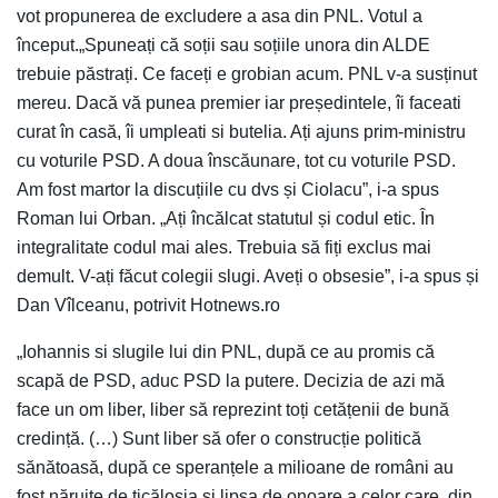
vot propunerea de excludere a asa din PNL. Votul a
început.„Spuneați că soții sau soțiile unora din ALDE
trebuie păstrați. Ce faceți e grobian acum. PNL v-a susținut
mereu. Dacă vă punea premier iar președintele, îi faceati
curat în casă, îi umpleati si butelia. Ați ajuns prim-ministru
cu voturile PSD. A doua înscăunare, tot cu voturile PSD.
Am fost martor la discuțiile cu dvs și Ciolacu”, i-a spus
Roman lui Orban. „Ați încălcat statutul și codul etic. În
integralitate codul mai ales. Trebuia să fiți exclus mai
demult. V-ați făcut colegii slugi. Aveți o obsesie”, i-a spus și
Dan Vîlceanu, potrivit Hotnews.ro
„Iohannis si slugile lui din PNL, după ce au promis că
scapă de PSD, aduc PSD la putere. Decizia de azi mă
face un om liber, liber să reprezint toți cetățenii de bună
credință. (…) Sunt liber să ofer o construcție politică
sănătoasă, după ce speranțele a milioane de români au
fost năruite de ticăloșia și lipsa de onoare a celor care, din