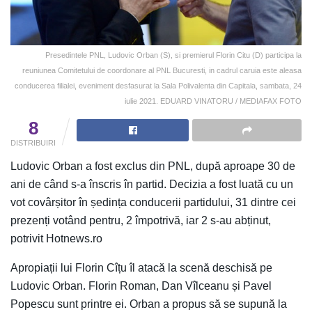
Presedintele PNL, Ludovic Orban (S), si premierul Florin Citu (D) participa la
reuniunea Comitetului de coordonare al PNL Bucuresti, in cadrul caruia este aleasa
conducerea filialei, eveniment desfasurat la Sala Polivalenta din Capitala, sambata, 24
iulie 2021. EDUARD VINATORU / MEDIAFAX FOTO
8
DISTRIBUIRI
Ludovic Orban a fost exclus din PNL, după aproape 30 de
ani de când s-a înscris în partid. Decizia a fost luată cu un
vot covârșitor în ședința conducerii partidului, 31 dintre cei
prezenți votând pentru, 2 împotrivă, iar 2 s-au abținut,
potrivit Hotnews.ro
Apropiații lui Florin Cîțu îl atacă la scenă deschisă pe
Ludovic Orban. Florin Roman, Dan Vîlceanu și Pavel
Popescu sunt printre ei. Orban a propus să se supună la