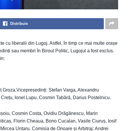
Distribuie
e cu liberalii din Lugoj. Astfel, în timp ce mai multe orașe
dinți sau membri în Biroul Politic, Lugojul a fost exclus.
in:
uț Groza.Vicepreședinți: Ștefan Varga, Alexandru
Crețu, Ionel Lupu, Cosmin Tabără, Darius Postelnicu.
nușoiu, Cosmin Costa, Ovidiu Drăgănescu, Marin
iticaș, Florin Cheaua, Bono Cucalan, Vasile Ciuruș, Iosif
 Mircea Untaru. Comisia de Onoare și Arbitraj: Andrei