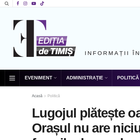
INFORMAȚII Î
EVENIMENT
ADMINISTRAȚIE
POLITICĂ
Acasă
Politică
Lugojul plătește oa
Orașul nu are nici