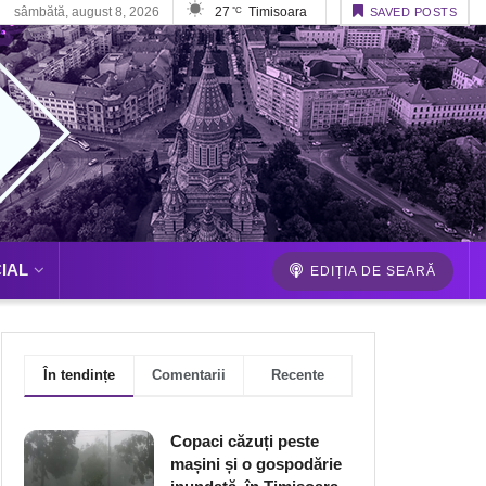
sâmbătă, august 8, 2026
27
Timisoara
°C
SAVED POSTS
IAL
EDIȚIA DE SEARĂ
În tendințe
Comentarii
Recente
Copaci căzuți peste
mașini și o gospodărie