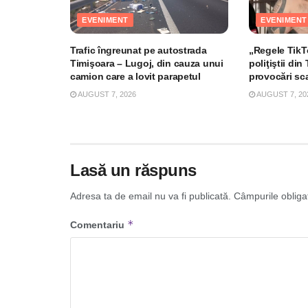
EVENIMENT
EVENIMENT
Trafic îngreunat pe autostrada
„Regele TikTo
Timişoara – Lugoj, din cauza unui
poliţiştii di
camion care a lovit parapetul
provocări sc
AUGUST 7, 2026
AUGUST 7, 20
Lasă un răspuns
Adresa ta de email nu va fi publicată.
Câmpurile obliga
*
Comentariu