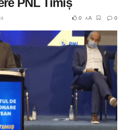
ere PNL Timiș
A
0
0
că
A