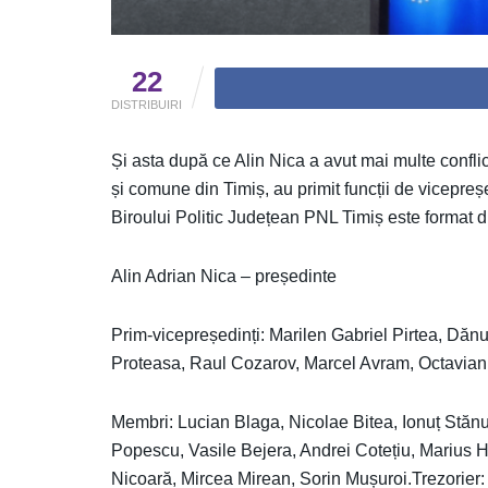
22
DISTRIBUIRI
Și asta după ce Alin Nica a avut mai multe conflict
și comune din Timiș, au primit funcții de vicepreșe
Biroului Politic Județean PNL Timiș este format d
Alin Adrian Nica – președinte
Prim-vicepreședinți: Marilen Gabriel Pirtea, Dăn
Proteasa, Raul Cozarov, Marcel Avram, Octavian 
Membri: Lucian Blaga, Nicolae Bitea, Ionuț Stă
Popescu, Vasile Bejera, Andrei Cotețiu, Marius H
Nicoară, Mircea Mirean, Sorin Mușuroi.Trezorier: