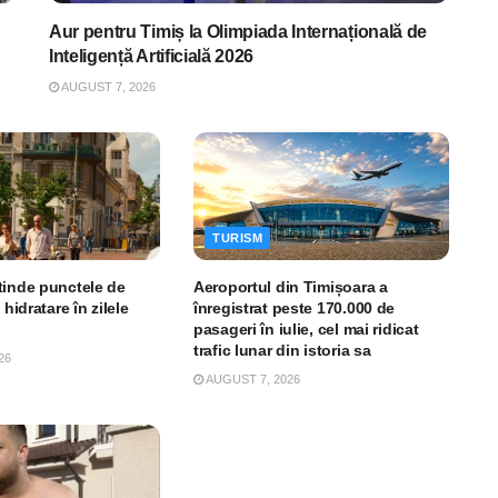
Aur pentru Timiș la Olimpiada Internațională de
Inteligență Artificială 2026
AUGUST 7, 2026
TURISM
tinde punctele de
Aeroportul din Timișoara a
 hidratare în zilele
înregistrat peste 170.000 de
pasageri în iulie, cel mai ridicat
trafic lunar din istoria sa
26
AUGUST 7, 2026