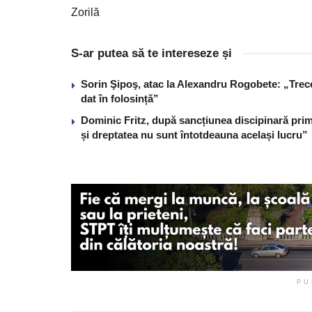
Zorilă
S-ar putea să te intereseze și
Sorin Şipoş, atac la Alexandru Rogobete: „Trece 
dat în folosință”
Dominic Fritz, după sancțiunea discipinară prim
și dreptatea nu sunt întotdeauna același lucru”
PU