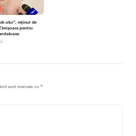
k-ului”, reţinut de
n Timişoara pentru
andaloase
26
*
torii sunt marcate cu