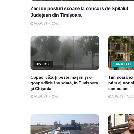
Zeci de posturi scoase la concurs de Spitalul
Județean din Timișoara
AUGUST 7, 2026
DIVERSE
SĂNĂTATE
Copaci căzuți peste mașini și o
Timișoara ex
gospodărie inundată, în Timișoara
prim ajutor și
și Chișoda
caniculare
AUGUST 7, 2026
AUGUST 7, 20