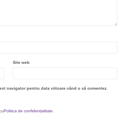
Site web
cest navigator pentru data viitoare când o să comentez.
 cu
Politica de confidențialitate
.