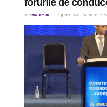
forurile de conduc
de
Ioana Damian
august 9, 2021 ◦ 5:38 pm
in
Politi