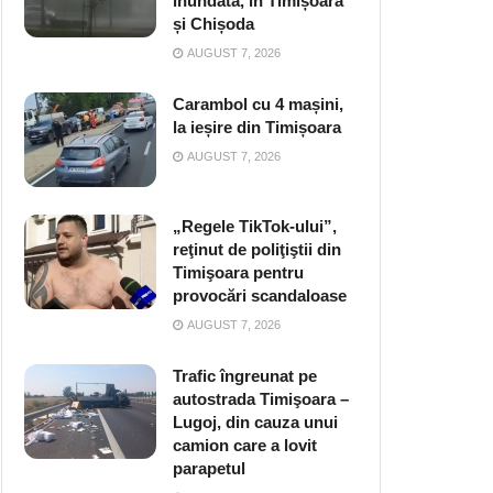
inundată, în Timișoara
și Chișoda
AUGUST 7, 2026
Carambol cu 4 mașini,
la ieșire din Timișoara
AUGUST 7, 2026
„Regele TikTok-ului”,
reţinut de poliţiştii din
Timişoara pentru
provocări scandaloase
AUGUST 7, 2026
Trafic îngreunat pe
autostrada Timişoara –
Lugoj, din cauza unui
camion care a lovit
parapetul