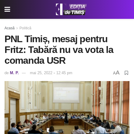
Acasă
Politică
PNL Timiș, mesaj pentru
Fritz: Tabără nu va vota la
comanda USR
A
de
M. P.
mai 25, 2022 ◦ 12:45 pm
A