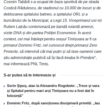
Cosmin Tabără s-a ocupat de baza sportivă de pe strada
Costică Rădulescu, de stadionul cu 10.000 de locuri și de
deblocarea spitalului balneo, a spitalului ORL și a
buncărului de la Municipal, a Legii 15. Viceprimarul usr-ist
Ruben Lațcău contorizează pe bandă rulantă amenzi,
vizite DNA și din partea Poliției Economice. În acest
context, cel mai înțelept pentru orașul Timișoara ar fi ca
primarul Dominic Fritz, cel cunoscut drept primarul Zero
Proiecte, să intervină cât mai puțin și să lase oamenii care
știu administrație publică să își facă treaba în Primărie
”,
mai informează PNL Timiș.
S-ar putea să te intereseze și
Sorin Şipoş, atac la Alexandru Rogobete: „Trece și vara
și Spitalul pentru mari arși Timișoara nu a fost dat în
folosință”
Dominic Fritz, după sancțiunea discipinară primită: „Iau