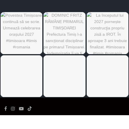
©
Ediția de Timiș
- Toate drepturile rezervate