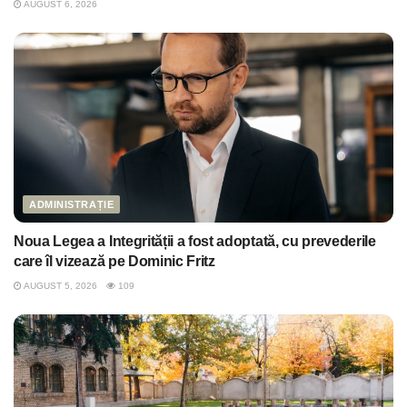
AUGUST 6, 2026
ADMINISTRAȚIE
Noua Legea a Integrității a fost adoptată, cu prevederile
care îl vizează pe Dominic Fritz
AUGUST 5, 2026
109