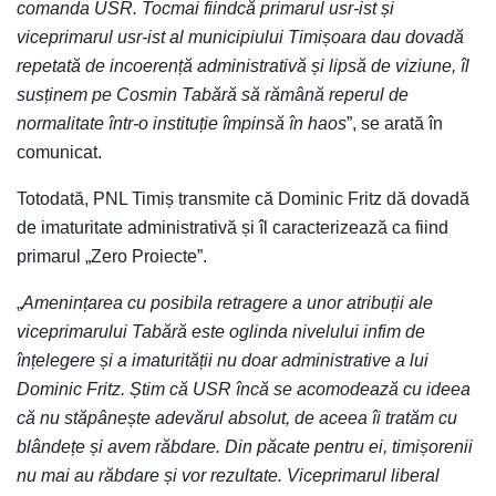
comanda USR. Tocmai fiindcă primarul usr-ist și
viceprimarul usr-ist al municipiului Timișoara dau dovadă
repetată de incoerență administrativă și lipsă de viziune, îl
susținem pe Cosmin Tabără să rămână reperul de
normalitate într-o instituție împinsă în haos
”, se arată în
comunicat.
Totodată, PNL Timiș transmite că Dominic Fritz dă dovadă
de imaturitate administrativă și îl caracterizează ca fiind
primarul „Zero Proiecte”.
„
Amenințarea cu posibila retragere a unor atribuții ale
viceprimarului Tabără este oglinda nivelului infim de
înțelegere și a imaturității nu doar administrative a lui
Dominic Fritz. Știm că USR încă se acomodează cu ideea
că nu stăpânește adevărul absolut, de aceea îi tratăm cu
blândețe și avem răbdare. Din păcate pentru ei, timișorenii
nu mai au răbdare și vor rezultate. Viceprimarul liberal