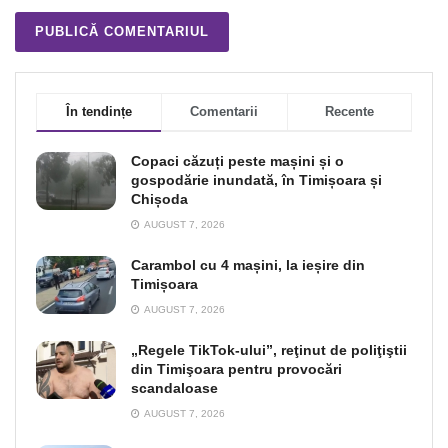
În tendințe
Comentarii
Recente
Copaci căzuți peste mașini și o
gospodărie inundată, în Timișoara și
Chișoda
AUGUST 7, 2026
Carambol cu 4 mașini, la ieșire din
Timișoara
AUGUST 7, 2026
„Regele TikTok-ului”, reţinut de poliţiştii
din Timişoara pentru provocări
scandaloase
AUGUST 7, 2026