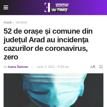
Acasă
Sănătate
52 de orașe și comune din
județul Arad au incidența
cazurilor de coronavirus,
zero
A
de
Ioana Damian
iunie 3, 2021 ◦ 8:04 am
A