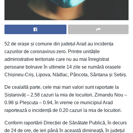
52 de orașe și comune din județul Arad au incidența
cazurilor de coronavirus-zero. Printre unitățile
administrative teritoriale care nu au mai înregistrat
persoane bolnave în ultimele 14 zile se numără orașele
Chișineu-Criș, Lipova, Nădlac, Pâncota, Sântana și Sebiș.
De cealaltă parte, cele mai mari valori sunt raportate la
Șiștarovăț – 2.58 cazuri la mia de locuitori, Zimandu Nou –
0.98 și Pleșcuța – 0.94, în vreme ce municipiul Arad
raportează o incidență de 0.20 cazuri la mia de locuitori.
Conform raportării Direcției de Sănătate Publică, în decurs
de 24 de ore, de ieri până în această dimineață, în județul