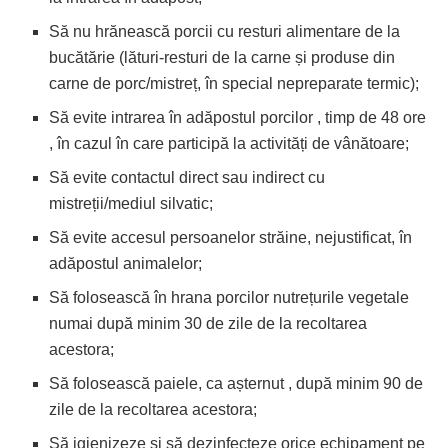
Să nu hrănească porcii cu resturi alimentare de la
bucătărie (lături-resturi de la carne și produse din
carne de porc/mistreț, în special nepreparate termic);
Să evite intrarea în adăpostul porcilor , timp de 48 ore
, în cazul în care participă la activități de vânătoare;
Să evite contactul direct sau indirect cu
mistreții/mediul silvatic;
Să evite accesul persoanelor străine, nejustificat, în
adăpostul animalelor;
Să folosească în hrana porcilor nutrețurile vegetale
numai după minim 30 de zile de la recoltarea
acestora;
Să folosească paiele, ca așternut , după minim 90 de
zile de la recoltarea acestora;
Să igienizeze și să dezinfecteze orice echipament pe