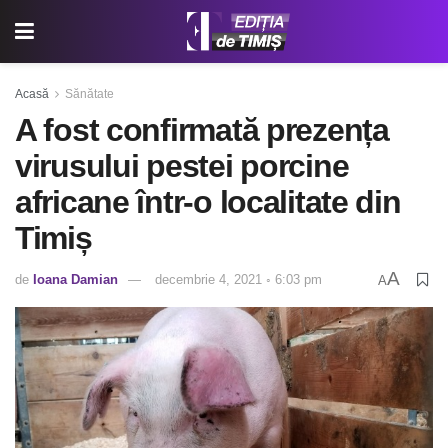
Acasă
Sănătate
A fost confirmată prezența
virusului pestei porcine
africane într-o localitate din
Timiș
A
de
Ioana Damian
decembrie 4, 2021 ◦ 6:03 pm
A