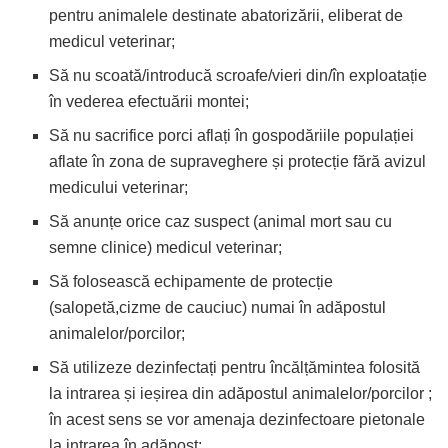
pentru animalele destinate abatorizării, eliberat de
medicul veterinar;
Să nu scoată/introducă scroafe/vieri din/în exploatație
în vederea efectuării montei;
Să nu sacrifice porci aflați în gospodăriile populației
aflate în zona de supraveghere și protecție fără avizul
medicului veterinar;
Să anunțe orice caz suspect (animal mort sau cu
semne clinice) medicul veterinar;
Să folosească echipamente de protecție
(salopetă,cizme de cauciuc) numai în adăpostul
animalelor/porcilor;
Să utilizeze dezinfectați pentru încălțămintea folosită
la intrarea și ieșirea din adăpostul animalelor/porcilor ;
în acest sens se vor amenaja dezinfectoare pietonale
la intrarea în adăpost;