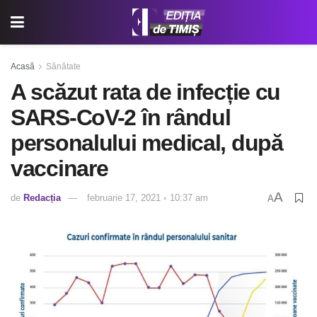
Acasă
Sănătate
A scăzut rata de infecție cu
SARS-CoV-2 în rândul
personalului medical, după
vaccinare
A
de
Redacția
februarie 17, 2021 ◦ 10:37 am
A