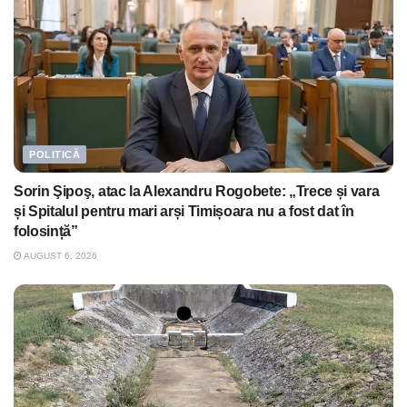
POLITICĂ
Sorin Şipoş, atac la Alexandru Rogobete: „Trece și vara
și Spitalul pentru mari arși Timișoara nu a fost dat în
folosință”
AUGUST 6, 2026