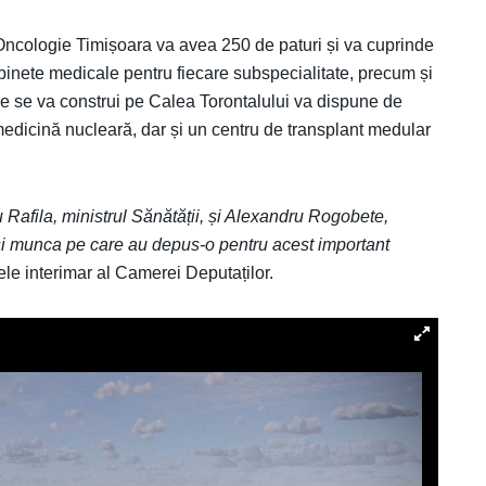
e Oncologie Timișoara va avea 250 de paturi și va cuprinde
binete medicale pentru fiecare subspecialitate, precum și
re se va construi pe Calea Torontalului va dispune de
 medicină nucleară, dar și un centru de transplant medular
Rafila, ministrul Sănătății, și Alexandru Rogobete,
l și munca pe care au depus-o pentru acest important
ele interimar al Camerei Deputaților.