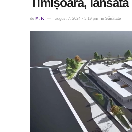
Timișoara, lansată
de
M. P.
august 7, 2024 ◦ 3:19 pm
in
Sănătate