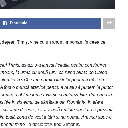
Distribuie
Județean Timiș, vine cu un anunț important în ceea ce
ul Timiș: astăzi s-a lansat licitația pentru construirea
uneam, în urmă cu două luni, că ruina aflată pe Calea
untem în faza în care pornim licitația pentru a găsi un
. A fost o muncă titanică pentru a reuși să punem la punct
pentru a obține toate avizele și autorizațiile, dar până la
tiție în sistemul de sănătate din România, în afara
 milioane de euro, iar această unitate sanitară reprezintă
din toată zona de vest a țării și nu numai. Am mai spus-o
e pentru mine
”, a declarat Alfred Simonis.