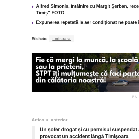
Alfred Simonis, întâlnire cu Margit Şerban, rece
Timiș” FOTO
Expunerea repetată la aer condiţionat ne poate 
Etichete:
timisoara
PU
Articolul anterior
Un șofer drogat și cu permisul suspendat 
provocat un accident lângă Timișoara