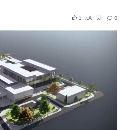
A
1
0
A