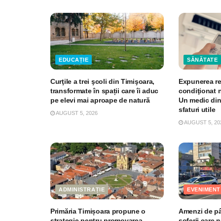
EDUCAȚIE
SĂNĂTATE
Curţile a trei şcoli din Timişoara,
Expunerea re
transformate în spații care îi aduc
condiţionat 
pe elevi mai aproape de natură
Un medic din
sfaturi utile
AUGUST 5, 2026
AUGUST 5, 20
ADMINISTRAȚIE
EVENIMENT
Primăria Timișoara propune o
Amenzi de pân
strategie pentru promovarea
şoferii care 