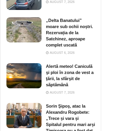
AUGUST 7, 2026
„Delta Banatului”
moare sub ochii noștri.
Rezervația de la
Satchinez, aproape
complet uscată
AUGUST 6, 2026
Alertă meteo! Caniculă
şi ploi în zona de vest a
ţării, la sfârşit de
săptămână
AUGUST 7, 2026
Sorin Şipoş, atac la
Alexandru Rogobete:
„Trece și vara și
Spitalul pentru mari arși
Timișoara nu a fost dat