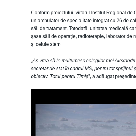
Conform proiectului, viitorul Institut Regional d
un ambulator de specialitate integrat cu 26 de ca
săli de tratament. Totodată, unitatea medicală ca
șase săli de operație, radioterapie, laborator de
și celule stem.
„
Aș vrea să le mulțumesc colegilor mei Alexandru 
secretar de stat în cadrul MS, pentru tot sprijinu
obiectiv. Totul pentru Timiș
”, a adăugat președint