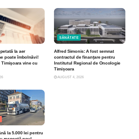
SĂNĂTATE
petată la aer
Alfred Simonis: A fost semnat
ne poate îmbolnăvi!
contractul de finanțare pentru
 Timişoara vine cu
Institutul Regional de Oncologie
Timișoara
26
AUGUST 4, 2026
ă la 5.000 lei pentru
nu respectă noul