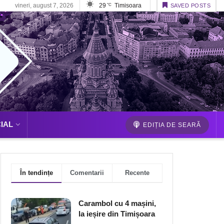
vineri, august 7, 2026
29
Timisoara
°C
SAVED POSTS
IAL
EDIȚIA DE SEARĂ
În tendințe
Comentarii
Recente
Carambol cu 4 mașini,
la ieșire din Timișoara