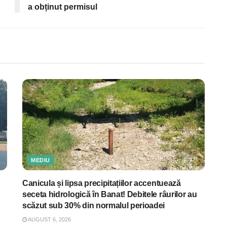
a obținut permisul
MEDIU
Canicula și lipsa precipitațiilor accentuează
seceta hidrologică în Banat! Debitele râurilor au
scăzut sub 30% din normalul perioadei
AUGUST 6, 2026