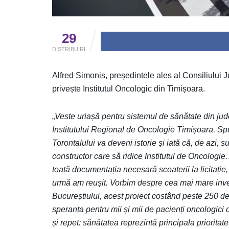
29
DISTRIBUIRI
Alfred Simonis, președintele ales al Consiliului 
privește Institutul Oncologic din Timișoara.
„
Veste uriașă pentru sistemul de sănătate din județ
Institutului Regional de Oncologie Timișoara. Sp
Torontalului va deveni istorie și iată că, de azi, s
constructor care să ridice Institutul de Oncologie
toată documentația necesară scoaterii la licitație, 
urmă am reușit. Vorbim despre cea mai mare inves
Bucureștiului, acest proiect costând peste 250 de
speranța pentru mii și mii de pacienți oncologici 
și repet: sănătatea reprezintă principala prioritat