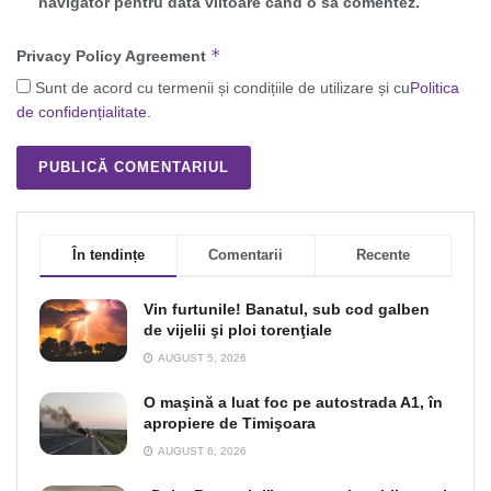
navigator pentru data viitoare când o să comentez.
*
Privacy Policy Agreement
Sunt de acord cu termenii și condițiile de utilizare și cu
Politica
de confidențialitate
.
În tendințe
Comentarii
Recente
Vin furtunile! Banatul, sub cod galben
de vijelii şi ploi torenţiale
AUGUST 5, 2026
O maşină a luat foc pe autostrada A1, în
apropiere de Timişoara
AUGUST 6, 2026