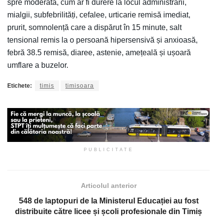
spre moderată, cum ar fi durere la locul administrării,
mialgii, subfebrilități, cefalee, urticarie remisă imediat,
prurit, somnolență care a dispărut în 15 minute, salt
tensional remis la o persoană hipersensivă și anxioasă,
febră 38.5 remisă, diaree, astenie, amețeală și ușoară
umflare a buzelor.
Etichete:
timis
timisoara
PUBLICITATE
Articolul anterior
548 de laptopuri de la Ministerul Educației au fost
distribuite către licee și școli profesionale din Timiș