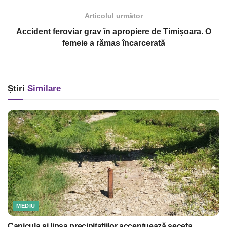
Articolul următor
Accident feroviar grav în apropiere de Timișoara. O
femeie a rămas încarcerată
Știri
Similare
MEDIU
Canicula și lipsa precipitațiilor accentuează seceta