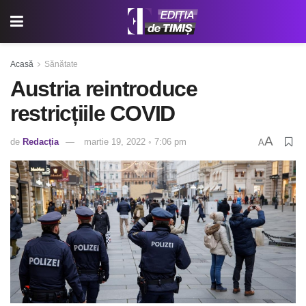
Acasă
Sănătate
Austria reintroduce
restricțiile COVID
A
de
Redacția
martie 19, 2022 ◦ 7:06 pm
A