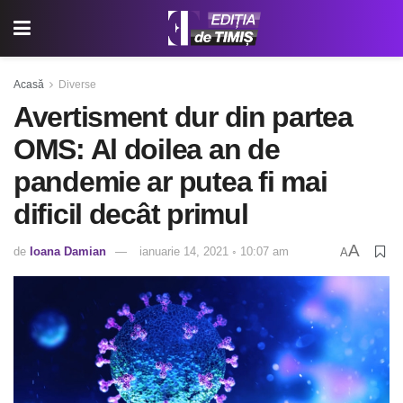
Acasă
Diverse
Avertisment dur din partea
OMS: Al doilea an de
pandemie ar putea fi mai
dificil decât primul
A
de
Ioana Damian
ianuarie 14, 2021 ◦ 10:07 am
A