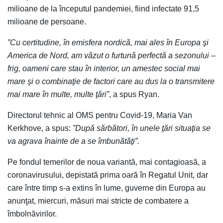
milioane de la începutul pandemiei, fiind infectate 91,5
milioane de persoane.
”Cu certitudine, în emisfera nordică, mai ales în Europa şi
America de Nord, am văzut o furtună perfectă a sezonului –
frig, oameni care stau în interior, un amestec social mai
mare şi o combinaţie de factori care au dus la o transmitere
mai mare în multe, multe ţări”
, a spus Ryan.
Directorul tehnic al OMS pentru Covid-19, Maria Van
Kerkhove, a spus:
”După sărbători, în unele ţări situaţia se
va agrava înainte de a se îmbunătăţi”.
Pe fondul temerilor de noua variantă, mai contagioasă, a
coronavirusului, depistată prima oară în Regatul Unit, dar
care între timp s-a extins în lume, guverne din Europa au
anunţat, miercuri, măsuri mai stricte de combatere a
îmbolnăvirilor.