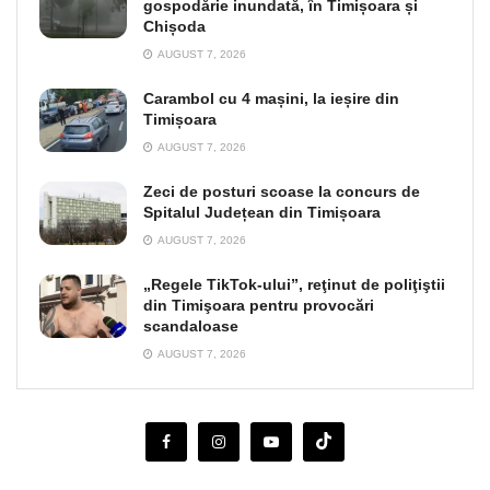
gospodărie inundată, în Timișoara și
Chișoda
AUGUST 7, 2026
Carambol cu 4 mașini, la ieșire din
Timișoara
AUGUST 7, 2026
Zeci de posturi scoase la concurs de
Spitalul Județean din Timișoara
AUGUST 7, 2026
„Regele TikTok-ului”, reţinut de poliţiştii
din Timişoara pentru provocări
scandaloase
AUGUST 7, 2026