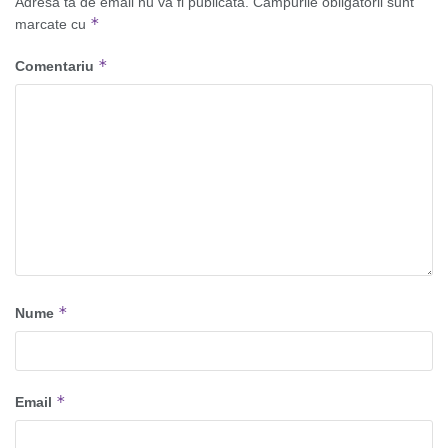
Adresa ta de email nu va fi publicată.
Câmpurile obligatorii sunt
*
marcate cu
*
Comentariu
*
Nume
*
Email