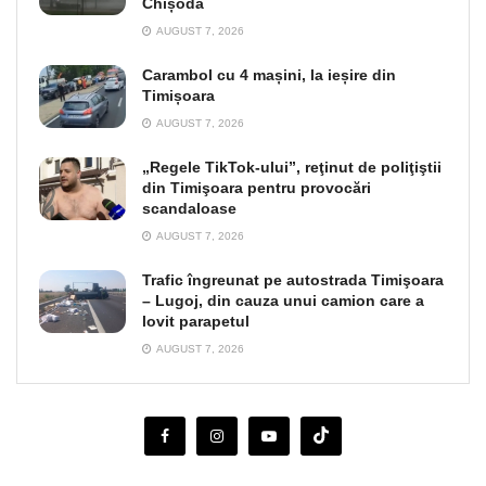
Chișoda
AUGUST 7, 2026
Carambol cu 4 mașini, la ieșire din
Timișoara
AUGUST 7, 2026
„Regele TikTok-ului”, reţinut de poliţiştii
din Timişoara pentru provocări
scandaloase
AUGUST 7, 2026
Trafic îngreunat pe autostrada Timişoara
– Lugoj, din cauza unui camion care a
lovit parapetul
AUGUST 7, 2026