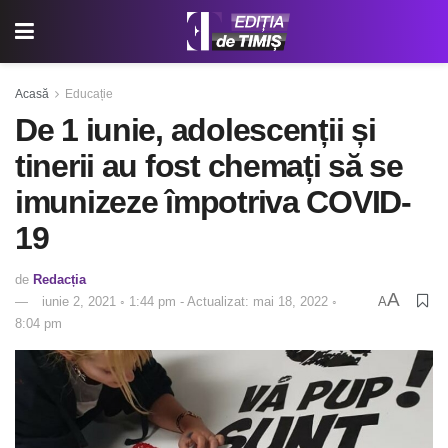
Acasă
Educație
De 1 iunie, adolescenții și
tinerii au fost chemați să se
imunizeze împotriva COVID-
19
de
Redacția
A
iunie 2, 2021 ◦ 1:44 pm - Actualizat: mai 18, 2022 ◦
A
8:04 pm