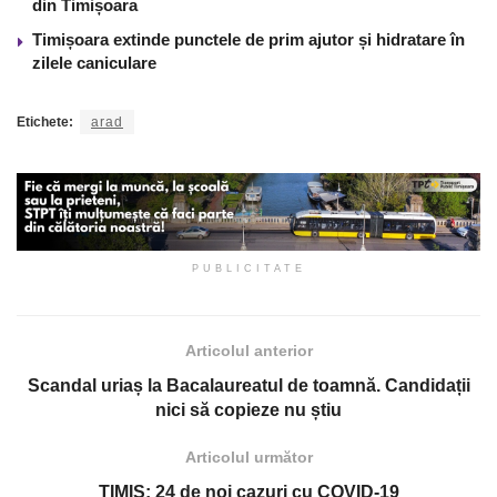
din Timișoara
Timișoara extinde punctele de prim ajutor și hidratare în
zilele caniculare
Etichete:
arad
PUBLICITATE
Articolul anterior
Scandal uriaș la Bacalaureatul de toamnă. Candidații
nici să copieze nu știu
Articolul următor
TIMIȘ: 24 de noi cazuri cu COVID-19