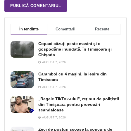
În tendințe
Comentarii
Recente
Copaci căzuți peste mașini și o
gospodărie inundată, în Timișoara și
Chișoda
AUGUST 7, 2026
Carambol cu 4 mașini, la ieșire din
Timișoara
AUGUST 7, 2026
„Regele TikTok-ului”, reţinut de poliţiştii
din Timişoara pentru provocări
scandaloase
AUGUST 7, 2026
Zeci de posturi scoase la concurs de