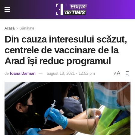
Acasă
Sănătate
Din cauza interesului scăzut,
centrele de vaccinare de la
Arad își reduc programul
A
de
Ioana Damian
august 18, 2021 ◦ 12:52 pm
A