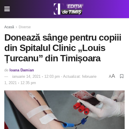
Acasă
Diverse
Donează sânge pentru copiii
din Spitalul Clinic „Louis
Țurcanu” din Timișoara
de
Ioana Damian
A
ianuarie 14, 2021 ◦ 12:03 pm - Actualizat: februarie
A
1, 2021 ◦ 12:35 pm