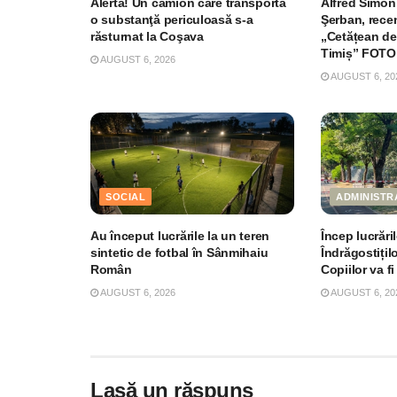
Alertă! Un camion care transporta
Alfred Simoni
o substanţă periculoasă s-a
Şerban, recen
răsturnat la Coşava
„Cetățean de
Timiș” FOTO
AUGUST 6, 2026
AUGUST 6, 20
SOCIAL
ADMINISTR
Au început lucrările la un teren
Încep lucrări
sintetic de fotbal în Sânmihaiu
Îndrăgostițil
Român
Copiilor va fi
AUGUST 6, 2026
AUGUST 6, 20
Lasă un răspuns