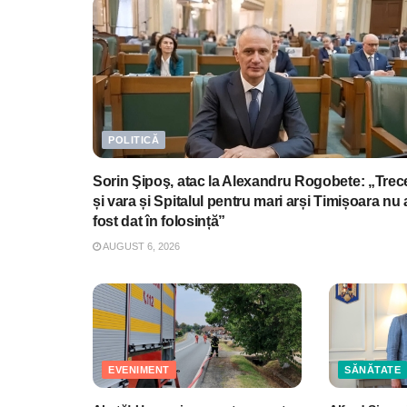
POLITICĂ
Sorin Şipoş, atac la Alexandru Rogobete: „Trec
și vara și Spitalul pentru mari arși Timișoara nu 
fost dat în folosință”
AUGUST 6, 2026
EVENIMENT
SĂNĂTATE