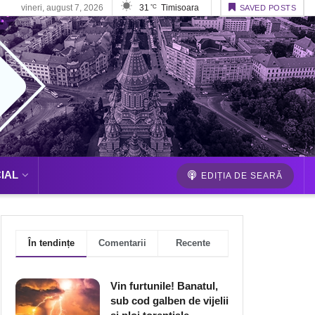
vineri, august 7, 2026
31
Timisoara
°C
SAVED POSTS
IAL
EDIȚIA DE SEARĂ
În tendințe
Comentarii
Recente
Vin furtunile! Banatul,
sub cod galben de vijelii