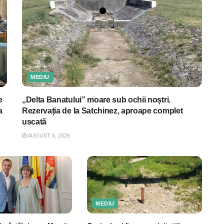
MEDIU
e
„Delta Banatului” moare sub ochii noștri.
a
Rezervația de la Satchinez, aproape complet
uscată
AUGUST 6, 2026
MEDIU