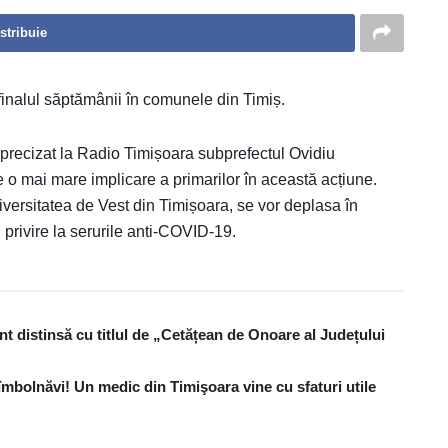
stribuie
finalul săptămânii în comunele din Timiș.
 a precizat la Radio Timișoara subprefectul Ovidiu
o mai mare implicare a primarilor în această acțiune.
iversitatea de Vest din Timișoara, se vor deplasa în
u privire la serurile anti-COVID-19.
nt distinsă cu titlul de „Cetățean de Onoare al Județului
îmbolnăvi! Un medic din Timişoara vine cu sfaturi utile