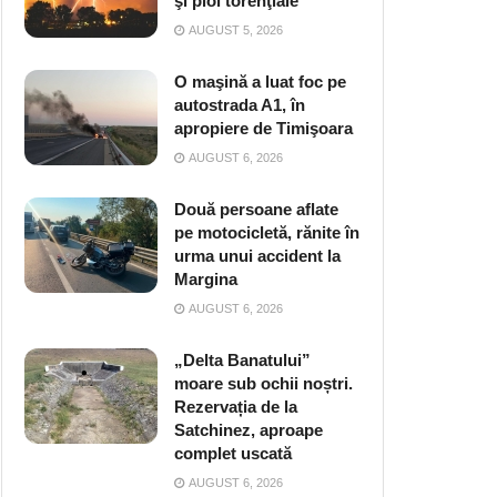
şi ploi torenţiale
AUGUST 5, 2026
O maşină a luat foc pe
autostrada A1, în
apropiere de Timişoara
AUGUST 6, 2026
Două persoane aflate
pe motocicletă, rănite în
urma unui accident la
Margina
AUGUST 6, 2026
„Delta Banatului”
moare sub ochii noștri.
Rezervația de la
Satchinez, aproape
complet uscată
AUGUST 6, 2026