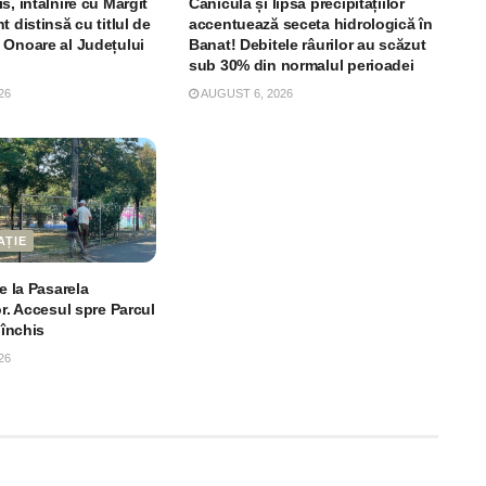
s, întâlnire cu Margit
Canicula și lipsa precipitațiilor
t distinsă cu titlul de
accentuează seceta hidrologică în
 Onoare al Județului
Banat! Debitele râurilor au scăzut
sub 30% din normalul perioadei
26
AUGUST 6, 2026
AȚIE
le la Pasarela
or. Accesul spre Parcul
 închis
26