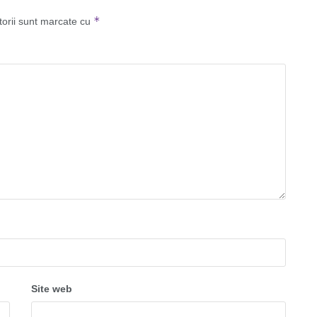
*
torii sunt marcate cu
Site web