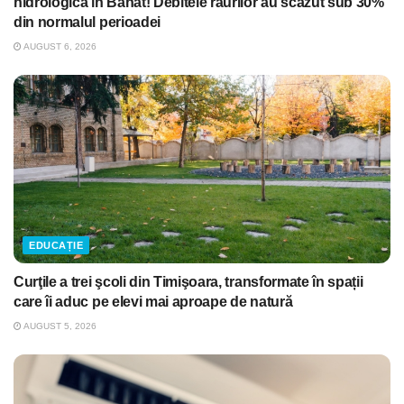
hidrologică în Banat! Debitele râurilor au scăzut sub 30%
din normalul perioadei
AUGUST 6, 2026
EDUCAȚIE
Curţile a trei şcoli din Timişoara, transformate în spații
care îi aduc pe elevi mai aproape de natură
AUGUST 5, 2026