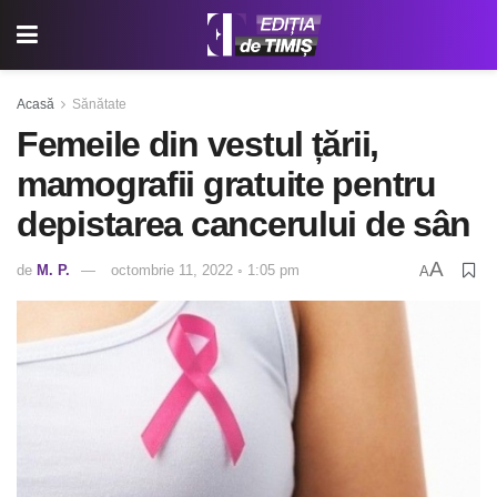
Acasă
Sănătate
Femeile din vestul țării,
mamografii gratuite pentru
depistarea cancerului de sân
A
de
M. P.
octombrie 11, 2022 ◦ 1:05 pm
A