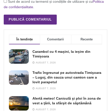
Sunt de acord cu termenii și condițiile de utilizare și cu
Politica
de confidențialitate
.
În tendințe
Comentarii
Recente
Carambol cu 4 mașini, la ieșire din
Timișoara
AUGUST 7, 2026
Trafic îngreunat pe autostrada Timişoara
– Lugoj, din cauza unui camion care a
lovit parapetul
AUGUST 7, 2026
Alertă meteo! Caniculă şi ploi în zona de
vest a ţării, la sfârşit de săptămână
AUGUST 7, 2026