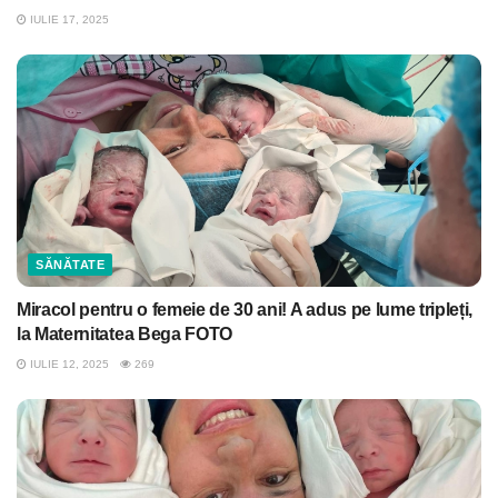
IULIE 17, 2025
SĂNĂTATE
Miracol pentru o femeie de 30 ani! A adus pe lume tripleți,
la Maternitatea Bega FOTO
IULIE 12, 2025
269