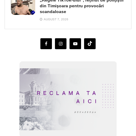
„Regele TikTok-ului”, reţinut de poliţiştii
din Timişoara pentru provocări
scandaloase
AUGUST 7, 2026