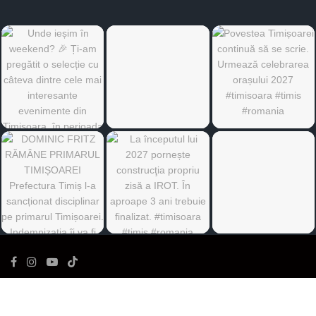
©
Ediția de Timiș
- Toate drepturile rezervate