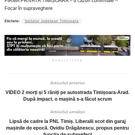
FIRMA PRIVATĂ TIMIȘOARA – 6 cazuri confirmate –
Focar în supraveghere
Etichete:
Spitalul Judetean Timisoara
PUBLICITATE
Articolul anterior
VIDEO 2 morți și 5 răniți pe autostrada Timișoara-Arad.
După impact, o mașină s-a făcut scrum
Articolul următor
Lipsă de cadre la PNL Timiș. Liberalii scot din garaj
mașinile de epocă. Ovidiu Drăgănescu, propus pentru
funcția de subprefect