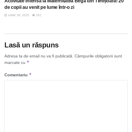
Activitate intensă la Maternitatea Bega din Timișoara! 20
de copii au venit pe lume într-o zi
IUNIE 28, 2025
161
Lasă un răspuns
Adresa ta de email nu va fi publicată.
Câmpurile obligatorii sunt
*
marcate cu
*
Comentariu