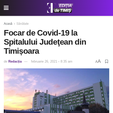
Acasă
Sănătate
Focar de Covid-19 la
Spitalului Judeţean din
Timișoara
A
de
Redacția
februarie 26, 2021 ◦ 8:35 am
A