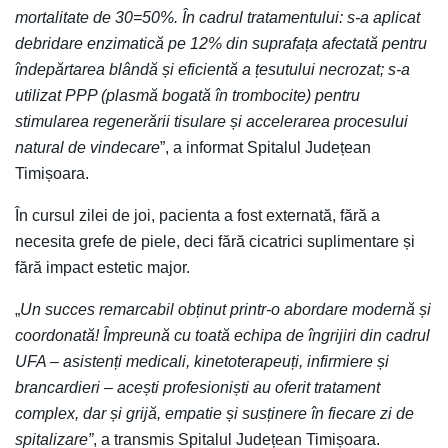
mortalitate de 30=50%. În cadrul tratamentului: s-a aplicat
debridare enzimatică pe 12% din suprafața afectată pentru
îndepărtarea blândă și eficientă a țesutului necrozat; s-a
utilizat PPP (plasmă bogată în trombocite) pentru
stimularea regenerării tisulare și accelerarea procesului
natural de vindecare
”, a informat Spitalul Județean
Timișoara.
În cursul zilei de joi, pacienta a fost externată, fără a
necesita grefe de piele, deci fără cicatrici suplimentare și
fără impact estetic major.
„
Un succes remarcabil obținut printr-o abordare modernă și
coordonată! Împreună cu toată echipa de îngrijiri din cadrul
UFA – asistenți medicali, kinetoterapeuți, infirmiere și
brancardieri – acești profesioniști au oferit tratament
complex, dar și grijă, empatie și susținere în fiecare zi de
spitalizare”
, a transmis Spitalul Județean Timișoara.