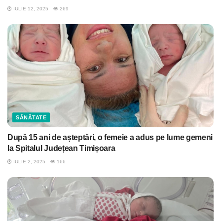
IULIE 12, 2025
269
SĂNĂTATE
După 15 ani de așteptări, o femeie a adus pe lume gemeni
la Spitalul Județean Timișoara
IULIE 2, 2025
166