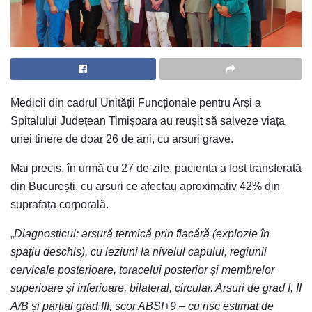
Medicii din cadrul Unității Funcționale pentru Arși a
Spitalului Județean Timișoara au reușit să salveze viața
unei tinere de doar 26 de ani, cu arsuri grave.
Mai precis, în urmă cu 27 de zile, pacienta a fost transferată
din București, cu arsuri ce afectau aproximativ 42% din
suprafața corporală.
„
Diagnosticul: arsură termică prin flacără (explozie în
spațiu deschis), cu leziuni la nivelul capului, regiunii
cervicale posterioare, toracelui posterior și membrelor
superioare și inferioare, bilateral, circular. Arsuri de grad I, II
A/B și parțial grad III, scor ABSI+9 – cu risc estimat de