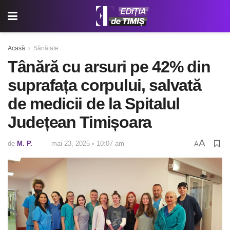
Acasă
Sănătate
Tânără cu arsuri pe 42% din
suprafața corpului, salvată
de medicii de la Spitalul
Județean Timișoara
A
de
M. P.
mai 23, 2025 ◦ 10:07 am
A