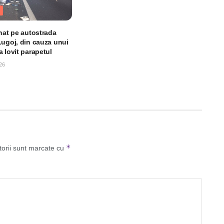
unat pe autostrada
Lugoj, din cauza unui
 lovit parapetul
26
*
torii sunt marcate cu