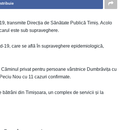
stribuie
9, transmite Direcția de Sănătate Publică Timiș. Acolo
ocarul este sub supraveghere.
id-19, care se află în supraveghere epidemiologică,
 la Căminul privat pentru persoane vârstnice Dumbrăvița cu
n Peciu Nou cu 11 cazuri confirmate.
e bătrâni din Timișoara, un complex de servicii și la