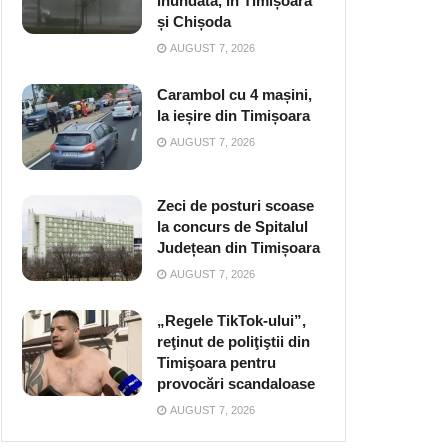
inundată, în Timișoara
și Chișoda
AUGUST 7, 2026
Carambol cu 4 mașini,
la ieșire din Timișoara
AUGUST 7, 2026
Zeci de posturi scoase
la concurs de Spitalul
Județean din Timișoara
AUGUST 7, 2026
„Regele TikTok-ului”,
reţinut de poliţiştii din
Timişoara pentru
provocări scandaloase
AUGUST 7, 2026