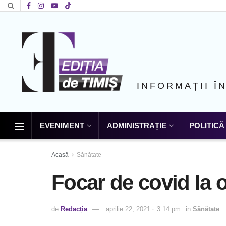
INFORMAȚII Î
EVENIMENT
ADMINISTRAȚIE
POLITICĂ
Acasă
Sănătate
Focar de covid la 
de
Redacția
aprilie 22, 2021 ◦ 3:14 pm
in
Sănătate