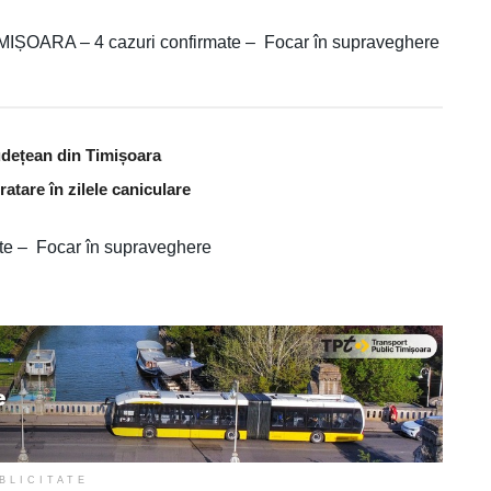
OARA – 4 cazuri confirmate – Focar în supraveghere
udețean din Timișoara
atare în zilele caniculare
 – Focar în supraveghere
BLICITATE