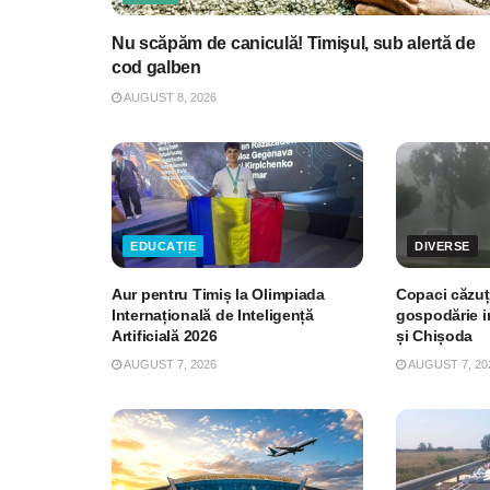
Nu scăpăm de caniculă! Timişul, sub alertă de
cod galben
AUGUST 8, 2026
EDUCAȚIE
DIVERSE
Aur pentru Timiș la Olimpiada
Copaci căzuți
Internațională de Inteligență
gospodărie i
Artificială 2026
și Chișoda
AUGUST 7, 2026
AUGUST 7, 20