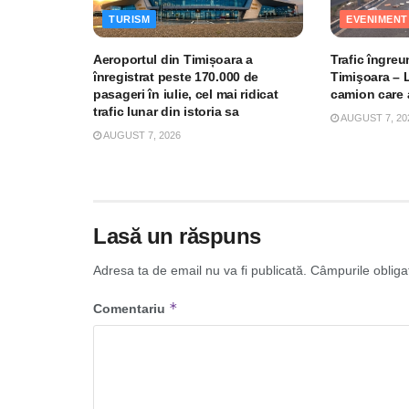
TURISM
EVENIMENT
Aeroportul din Timișoara a
Trafic îngre
înregistrat peste 170.000 de
Timişoara – 
pasageri în iulie, cel mai ridicat
camion care a
trafic lunar din istoria sa
AUGUST 7, 20
AUGUST 7, 2026
Lasă un răspuns
Adresa ta de email nu va fi publicată.
Câmpurile obliga
*
Comentariu