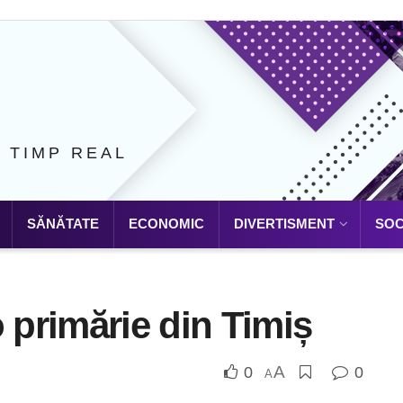
N TIMP REAL
SĂNĂTATE
ECONOMIC
DIVERTISMENT
SOC
o primărie din Timiș
A
0
0
A