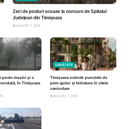
Zeci de posturi scoase la concurs de Spitalul
Județean din Timișoara
AUGUST 7, 2026
SĂNĂTATE
 peste mașini și o
Timișoara extinde punctele de
nundată, în Timișoara
prim ajutor și hidratare în zilele
caniculare
26
AUGUST 7, 2026