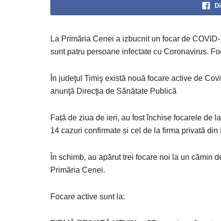
Di
La Primăria Cenei a izbucnit un focar de COVID-1
sunt patru persoane infectate cu Coronavirus. F
În judeţul Timiş există nouă focare active de Cov
anunţă Direcţia de Sănătate Publică
Față de ziua de ieri, au fost închise focarele de
14 cazuri confirmate și cel de la firma privată di
În schimb, au apărut trei focare noi la un cămin d
Primăria Cenei.
Focare active sunt la: