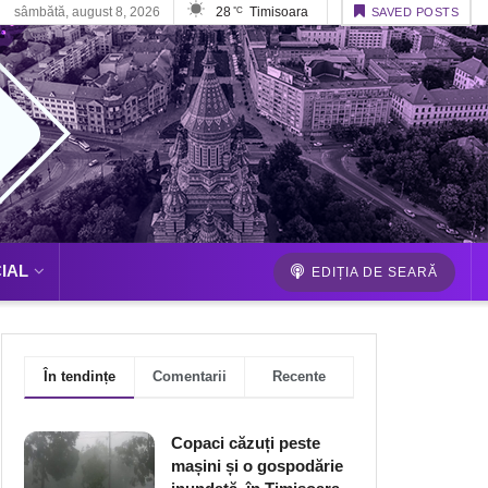
sâmbătă, august 8, 2026
28
Timisoara
°C
SAVED POSTS
IAL
EDIȚIA DE SEARĂ
În tendințe
Comentarii
Recente
Copaci căzuți peste
mașini și o gospodărie