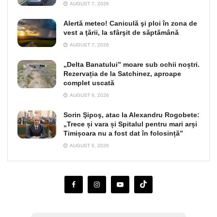
AUGUST 7, 2026
Alertă meteo! Caniculă şi ploi în zona de
vest a ţării, la sfârşit de săptămână
AUGUST 7, 2026
„Delta Banatului” moare sub ochii noștri.
Rezervația de la Satchinez, aproape
complet uscată
AUGUST 6, 2026
Sorin Şipoş, atac la Alexandru Rogobete:
„Trece și vara și Spitalul pentru mari arși
Timișoara nu a fost dat în folosință”
AUGUST 6, 2026