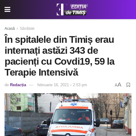
Acasă
Sănătate
În spitalele din Timiș erau
internați astăzi 343 de
pacienți cu Covdi19, 59 la
Terapie Intensivă
A
de
Redacția
februarie 16, 2021 ◦ 2:53 pm
A