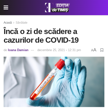
Acasă
Sănătate
Încă o zi de scădere a
cazurilor de COVID-19
A
de
Ioana Damian
decembrie 25, 2021 ◦ 12:31 pm
A