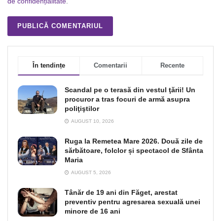
de confidențialitate
.
În tendințe
Comentarii
Recente
Scandal pe o terasă din vestul ţării! Un
procuror a tras focuri de armă asupra
poliţiştilor
AUGUST 10, 2026
Ruga la Remetea Mare 2026. Două zile de
sărbătoare, folclor și spectacol de Sfânta
Maria
AUGUST 5, 2026
Tânăr de 19 ani din Făget, arestat
preventiv pentru agresarea sexuală unei
minore de 16 ani